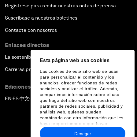
Regístrese para recibir nuestras notas de prensa
Suscríbase a nuestros boletines
Contacte con nosotros
Enlaces directos
La sostenibilidad en el Foro
Esta página web usa cookies
Carreras profesionales
Las cookies de este sitio web se usan
para personalizar el contenido y los
anuncios, ofrecer funciones de redes
Ediciones en otros idiomas
sociales y analizar el tráfico. Además,
compartimos información sobre el uso
EN
ES
中文
日本語
▪
▪
▪
que haga del sitio web con nuestros
partners de redes sociales, publicidad y
análisis web, quienes pueden
combinarla con otra información que les
haya proporcionado o que hayan
recopilado a partir del uso que haya
Denegar
hecho de sus servicios.