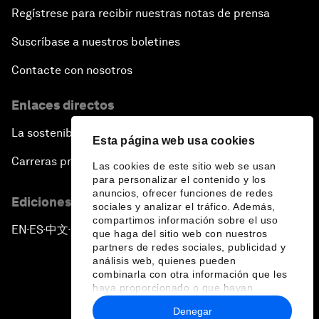
Regístrese para recibir nuestras notas de prensa
Suscríbase a nuestros boletines
Contacte con nosotros
Enlaces directos
La sostenibilidad en el Foro
Esta página web usa cookies
Carreras profesionales
Las cookies de este sitio web se usan
para personalizar el contenido y los
anuncios, ofrecer funciones de redes
Ediciones en otros idiomas
sociales y analizar el tráfico. Además,
compartimos información sobre el uso
EN
ES
中文
日本語
▪
▪
▪
que haga del sitio web con nuestros
partners de redes sociales, publicidad y
análisis web, quienes pueden
combinarla con otra información que les
haya proporcionado o que hayan
recopilado a partir del uso que haya
Denegar
hecho de sus servicios.