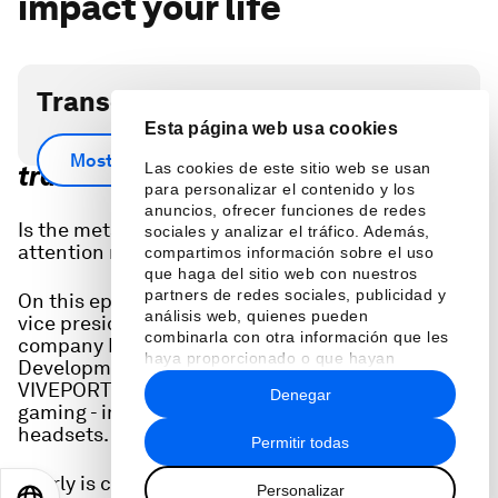
impact your life
Transcripción del podcast
Esta página web usa cookies
Scroll down for full podcast
Mostrar más
Las cookies de este sitio web se usan
transcript.
para personalizar el contenido y los
anuncios, ofrecer funciones de redes
Is the metaverse still a thing or has the world’s
sociales y analizar el tráfico. Además,
attention moved on to generative AI?
compartimos información sobre el uso
que haga del sitio web con nuestros
partners de redes sociales, publicidad y
On this episode of Radio Davos, we speak to a
análisis web, quienes pueden
vice president of the consumer electronics
combinarla con otra información que les
company HTC. Pearly Chen heads Business
haya proporcionado o que hayan
Development & Content Partnerships for
recopilado a partir del uso que haya
VIVEPORT a subscription plan for virtual reality
Denegar
hecho de sus servicios.
gaming - immersive video games played using VR
headsets.
Permitir todas
Pearly is convinced of the potential for metaverse
Personalizar