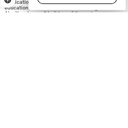
EN
ES
中文
日本語
applications for healthcare, social care and
education, and believes the advent of generative
AI will make us all builders of the metaverse.
Links:
Defining and Building the Metaverse Initiative
​​Social Implications of the Metaverse:
https://www.weforum.org/reports/social-
implications-of-the-metaverse
Privacy and Safety in the Metaverse:
https://www.weforum.org/reports/privacy-and-
safety-in-the-metaverse
Blogs: