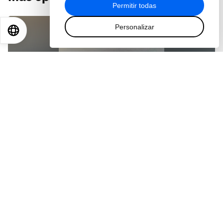
Permitir todas
Personalizar
EN
ES
中文
日本語
PODCASTS
Can the shipping industry clean up its act?
11 feb. 2021
PODCASTS