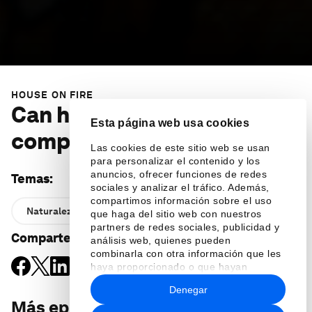
HOUSE ON FIRE
Can humans and nature be
Esta página web usa cookies
compatible?
Las cookies de este sitio web se usan
para personalizar el contenido y los
anuncios, ofrecer funciones de redes
Temas
:
sociales y analizar el tráfico. Además,
compartimos información sobre el uso
Naturaleza y Biodiversidad
que haga del sitio web con nuestros
partners de redes sociales, publicidad y
Comparte
:
análisis web, quienes pueden
combinarla con otra información que les
haya proporcionado o que hayan
recopilado a partir del uso que haya
Denegar
hecho de sus servicios.
Más episodios
: