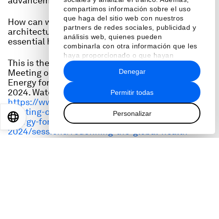
advancement and millions of lives.
compartimos información sobre el uso
que haga del sitio web con nuestros
How can we strengthen the global health
partners de redes sociales, publicidad y
architecture to eradicate disease and make
análisis web, quienes pueden
essential health innovations accessible to all?
combinarla con otra información que les
haya proporcionado o que hayan
This is the full audio from a session at the Special
recopilado a partir del uso que haya
Denegar
Meeting on Global Collaboration, Growth and
hecho de sus servicios.
Energy for Development in Riyadh on 28 April,
2024. Watch it here:
Permitir todas
https://www.weforum.org/events/special-
meeting-on-global-collaboration-growth-and-
Personalizar
EN
ES
中文
日本語
energy-for-development-
2024/sessions/redefining-the-global-health-
agenda/
Speakers:
Tedros Adhanom Ghebreyesus, Director-General,
World Health Organization (WHO)