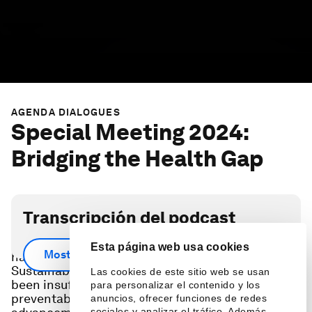
AGENDA DIALOGUES
Special Meeting 2024:
Bridging the Health Gap
Transcripción del podcast
Since 1990, global efforts have successfully
Esta página web usa cookies
Mostrar más
halved child mortality. Progress on the
Sustainable Development Goals, however, has
Las cookies de este sitio web se usan
been insufficient, with climate change and
para personalizar el contenido y los
preventable diseases jeopardizing decades of
anuncios, ofrecer funciones de redes
sociales y analizar el tráfico. Además,