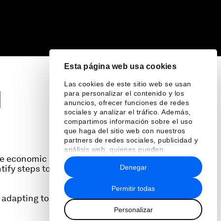
Esta página web usa cookies
Las cookies de este sitio web se usan
d
para personalizar el contenido y los
anuncios, ofrecer funciones de redes
sociales y analizar el tráfico. Además,
compartimos información sobre el uso
que haga del sitio web con nuestros
partners de redes sociales, publicidad y
análisis web, quienes pueden
ile economic policies and
combinarla con otra información que les
Denegar
tify steps to strengthen
haya proporcionado o que hayan
recopilado a partir del uso que haya
hecho de sus servicios.
Permitir todas
 adapting to operate
Personalizar