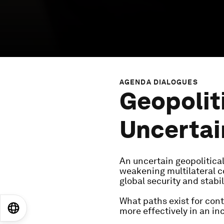
AGENDA DIALOGUES
Geopolit
Uncertai
An uncertain geopolitical
weakening multilateral c
global security and stabil
What paths exist for con
EN
ES
中文
日本語
more effectively in an i