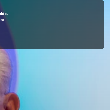
nido.
or.