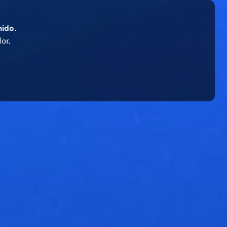
nido.
or.