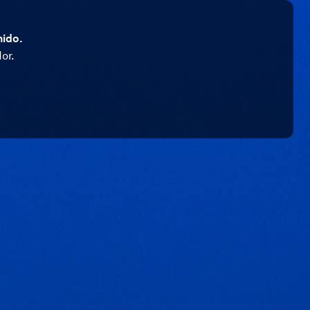
nido.
or.