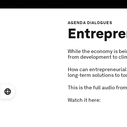
AGENDA DIALOGUES
Entrepre
While the economy is bei
from development to clim
How can entrepreneurial 
long-term solutions to to
This is the full audio fr
EN
ES
中文
日本語
Watch it here: