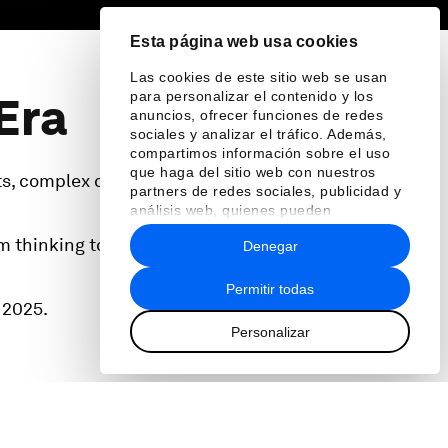
Esta página web usa cookies
Las cookies de este sitio web se usan
para personalizar el contenido y los
Era
anuncios, ofrecer funciones de redes
sociales y analizar el tráfico. Además,
compartimos información sobre el uso
que haga del sitio web con nuestros
ts, complex challenges,
partners de redes sociales, publicidad y
análisis web, quienes pueden
combinarla con otra información que les
m thinking to provide
Denegar
haya proporcionado o que hayan
recopilado a partir del uso que haya
hecho de sus servicios.
Permitir todas
 2025.
Personalizar