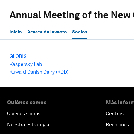
Annual Meeting of the New
Inicio
Acerca del evento
Socios
GLOBIS
Kaspersky Lab
Kuwaiti Danish Dairy (KDD)
Quiénes somos
Más inform
Quiénes somos
Centros
Nuestra estrategia
Reuniones