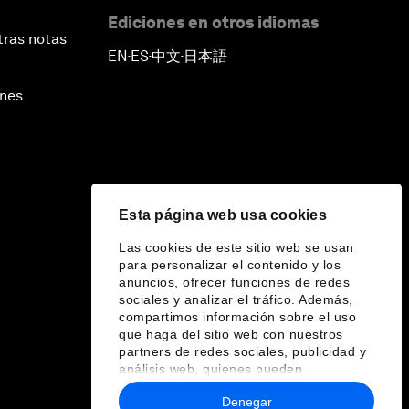
Ediciones en otros idiomas
tras notas
EN
ES
中文
日本語
▪
▪
▪
ines
Esta página web usa cookies
Las cookies de este sitio web se usan
para personalizar el contenido y los
anuncios, ofrecer funciones de redes
sociales y analizar el tráfico. Además,
compartimos información sobre el uso
que haga del sitio web con nuestros
partners de redes sociales, publicidad y
análisis web, quienes pueden
combinarla con otra información que les
Denegar
haya proporcionado o que hayan