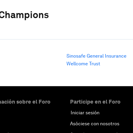
 Champions
Sinosafe General Insurance
Wellcome Trust
ación sobre el Foro
Participe en el Foro
Iniciar sesión
Asóciese con nosotros