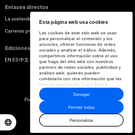
Enlaces directos
La sostenibilidad en el Foro
Esta página web usa cookies
Carreras profesionales
Las cookies de este sitio web se usan
para personalizar el contenido y los
anuncios, ofrecer funciones de redes
Ediciones en otros idiomas
sociales y analizar el tráfico. Además,
compartimos información sobre el uso
EN
ES
中文
日本語
▪
▪
▪
que haga del sitio web con nuestros
partners de redes sociales, publicidad y
análisis web, quienes pueden
combinarla con otra información que les
haya proporcionado o que hayan
recopilado a partir del uso que haya
Denegar
hecho de sus servicios.
Política de privacidad y normas de uso
Permitir todas
Sitemap
Personalizar
©
2026
Foro Económico Mundial
EN
ES
中文
日本語