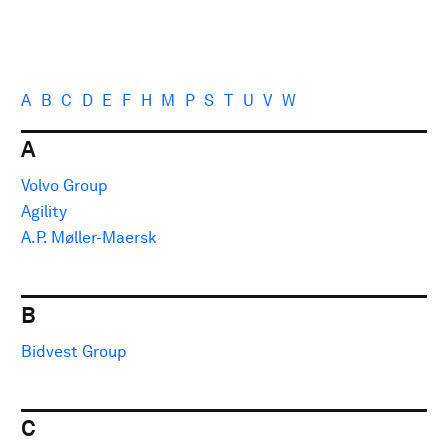
A
B
C
D
E
F
H
M
P
S
T
U
V
W
A
Volvo Group
Agility
A.P. Møller-Maersk
B
Bidvest Group
C