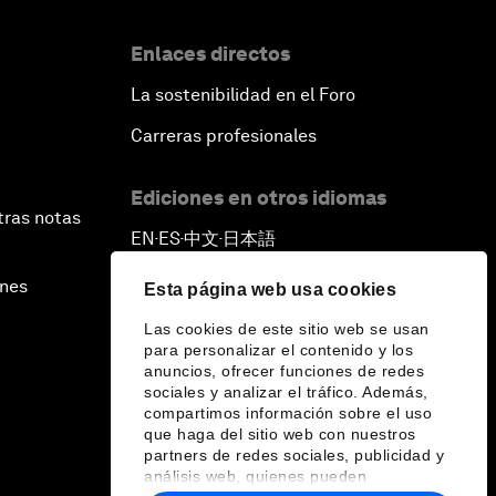
Enlaces directos
La sostenibilidad en el Foro
Carreras profesionales
Ediciones en otros idiomas
tras notas
EN
ES
中文
日本語
▪
▪
▪
ines
Esta página web usa cookies
Las cookies de este sitio web se usan
para personalizar el contenido y los
anuncios, ofrecer funciones de redes
sociales y analizar el tráfico. Además,
compartimos información sobre el uso
que haga del sitio web con nuestros
partners de redes sociales, publicidad y
análisis web, quienes pueden