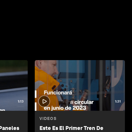
1:13
1:31
VIDEOS
 Paneles
Este Es El Primer Tren De