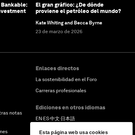
s Bankable:
El gran gráfico: ¿De dónde
Investment
proviene el petróleo del mundo?
Kate Whiting and Becca Byrne
23 de marzo de 2026
Enlaces directos
La sostenibilidad en el Foro
Carreras profesionales
Ediciones en otros idiomas
tras notas
EN
ES
中文
日本語
▪
▪
▪
ines
Esta página web usa cookies