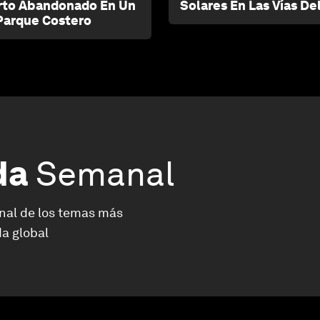
rto Abandonado En Un
Solares En Las Vías De
Parque Costero
da
Semanal
nal de los temas más
a global