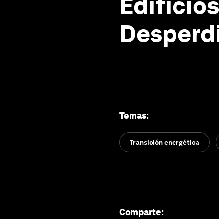
Edificio
Desperd
Temas
:
Transición energética
Comparte
: