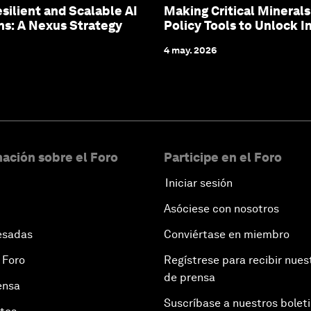
esilient and Scalable AI
Making Critical Mineral
ns: A Nexus Strategy
Policy Tools to Unlock 
4 may. 2026
ación sobre el Foro
Participe en el Foro
Iniciar sesión
Asóciese con nosotros
esadas
Conviértase en miembro
 Foro
Regístrese para recibir nues
de prensa
ensa
Suscríbase a nuestros bolet