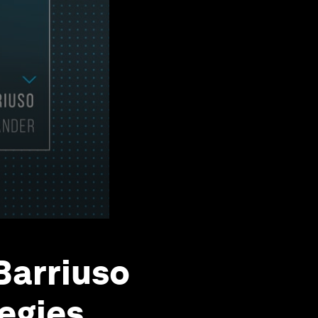
Barriuso
tegies