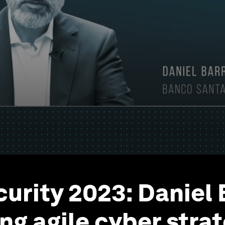
urity 2023: Daniel 
ng agile cyber stra