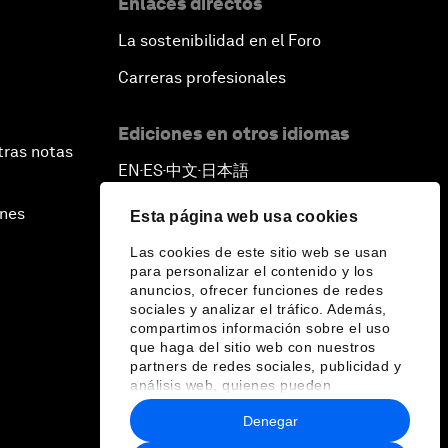
Enlaces directos
La sostenibilidad en el Foro
Carreras profesionales
Ediciones en otros idiomas
tras notas
EN
ES
中文
日本語
▪
▪
▪
ines
Esta página web usa cookies
Las cookies de este sitio web se usan
para personalizar el contenido y los
anuncios, ofrecer funciones de redes
sociales y analizar el tráfico. Además,
compartimos información sobre el uso
que haga del sitio web con nuestros
partners de redes sociales, publicidad y
análisis web, quienes pueden
combinarla con otra información que les
Denegar
haya proporcionado o que hayan
recopilado a partir del uso que haya