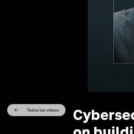
Cybersec
Todos los videos
on buildi