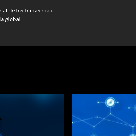
nal de los temas más
a global