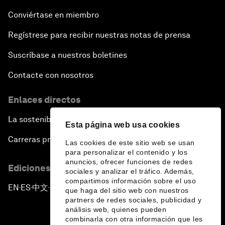
Conviértase en miembro
Regístrese para recibir nuestras notas de prensa
Suscríbase a nuestros boletines
Contacte con nosotros
Enlaces directos
La sostenibilidad en el Foro
Esta página web usa cookies
Carreras profesionales
Las cookies de este sitio web se usan
para personalizar el contenido y los
anuncios, ofrecer funciones de redes
Ediciones en otros idiomas
sociales y analizar el tráfico. Además,
compartimos información sobre el uso
EN
ES
中文
日本語
▪
▪
▪
que haga del sitio web con nuestros
partners de redes sociales, publicidad y
análisis web, quienes pueden
combinarla con otra información que les