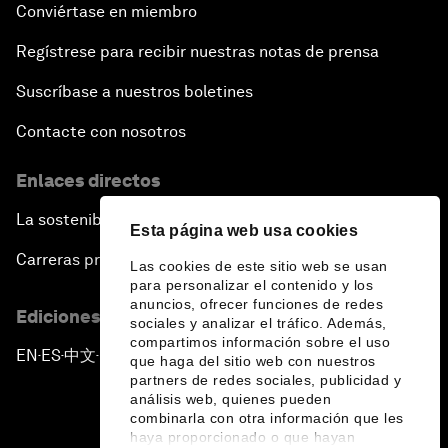
Conviértase en miembro
Regístrese para recibir nuestras notas de prensa
Suscríbase a nuestros boletines
Contacte con nosotros
Enlaces directos
La sostenibilidad en el Foro
Esta página web usa cookies
Carreras profesionales
Las cookies de este sitio web se usan
para personalizar el contenido y los
anuncios, ofrecer funciones de redes
Ediciones en otros idiomas
sociales y analizar el tráfico. Además,
compartimos información sobre el uso
EN
ES
中文
日本語
▪
▪
▪
que haga del sitio web con nuestros
partners de redes sociales, publicidad y
análisis web, quienes pueden
combinarla con otra información que les
haya proporcionado o que hayan