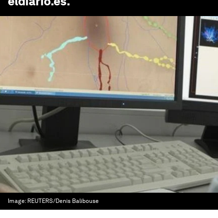
eldiario.es
.
Image:
REUTERS/Denis Balibouse