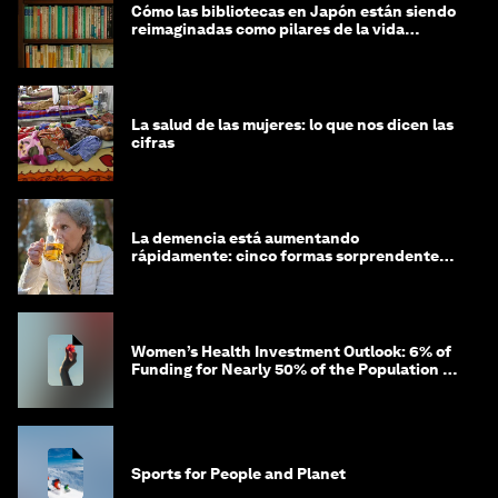
Cómo las bibliotecas en Japón están siendo
reimaginadas como pilares de la vida
comunitaria
La salud de las mujeres: lo que nos dicen las
cifras
La demencia está aumentando
rápidamente: cinco formas sorprendentes
de proteger tu cerebro
Women’s Health Investment Outlook: 6% of
Funding for Nearly 50% of the Population –
Not Just a Gap, but Untapped White Space
Sports for People and Planet