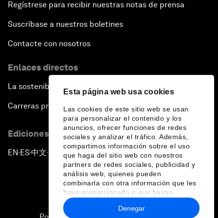
Regístrese para recibir nuestras notas de prensa
Suscríbase a nuestros boletines
Contacte con nosotros
Enlaces directos
La sostenibilidad en el Foro
Esta página web usa cookies
Carreras profesionales
Las cookies de este sitio web se usan
para personalizar el contenido y los
anuncios, ofrecer funciones de redes
Ediciones en otros idiomas
sociales y analizar el tráfico. Además,
compartimos información sobre el uso
EN
ES
中文
日本語
▪
▪
▪
que haga del sitio web con nuestros
partners de redes sociales, publicidad y
análisis web, quienes pueden
combinarla con otra información que les
haya proporcionado o que hayan
recopilado a partir del uso que haya
Denegar
hecho de sus servicios.
Política de privacidad y normas de uso