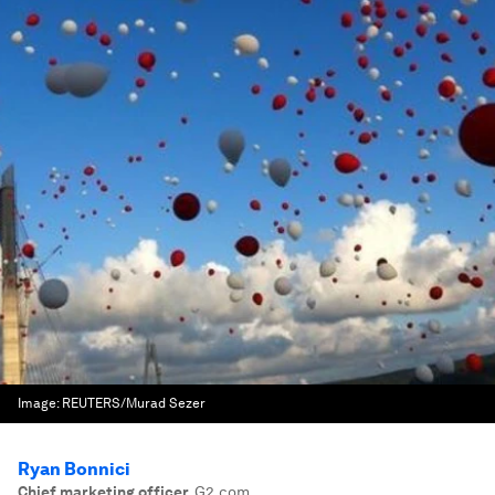
Image:
REUTERS/Murad Sezer
Ryan Bonnici
Chief marketing officer
,
G2.com