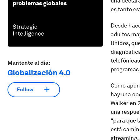
una declara
problemas globales
es tanto es
Desde hace
adultos ma
Unidos, qu
diagnostica
telefónicas
Mantente al día:
programas 
Globalización 4.0
Como apunt
Follow
hay una op
Walker en 
una respues
“para que l
está camina
streaming,