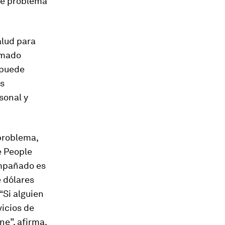
ste problema
alud para
amado
 puede
as
sonal y
problema,
e People
ompañado es
e dólares
“Si alguien
vicios de
ine
”, afirma.