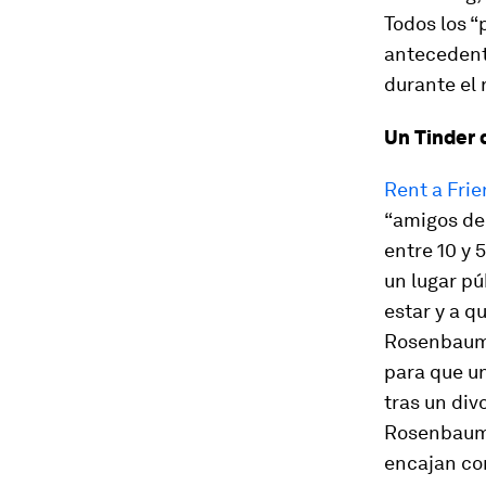
Todos los “
antecedent
durante el 
Un Tinder 
Rent a Frie
“amigos de 
entre 10 y 
un lugar pú
estar y a q
Rosenbaum 
para que u
tras un div
Rosenbaum 
encajan con