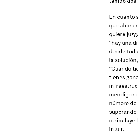
tenido dos 
En cuanto 
que ahora 
quiere juzg
“hay una di
donde todos
la solución
“Cuando ti
tienes gan
infraestruc
mendigos qu
número de p
superando l
no incluye 
intuir.