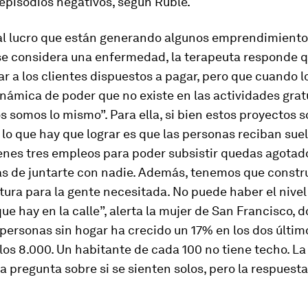
episodios negativos, según Ruble.
al lucro que están generando algunos emprendimiento
se considera una enfermedad, la terapeuta responde 
ar a los clientes dispuestos a pagar, pero que cuando l
námica de poder que no existe en las actividades grat
 somos lo mismo”. Para ella, si bien estos proyectos s
, lo que hay que lograr es que las personas reciban sue
enes tres empleos para poder subsistir quedas agotad
as de juntarte con nadie. Además, tenemos que constr
tura para la gente necesitada. No puede haber el nivel
e hay en la calle”, alerta la mujer de San Francisco, d
ersonas sin hogar ha crecido un 17% en los dos últim
os 8.000. Un habitante de cada 100 no tiene techo. L
la pregunta sobre si se sienten solos, pero la respuest