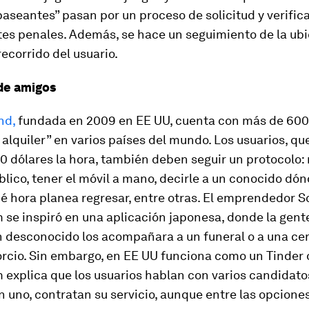
paseantes” pasan por un proceso de solicitud y verific
es penales. Además, se hace un seguimiento de la ub
recorrido del usuario.
de amigos
nd,
fundada en 2009 en EE UU, cuenta con más de 600
alquiler” en varios países del mundo. Los usuarios, q
50 dólares la hora, también deben seguir un protocolo:
blico, tener el móvil a mano, decirle a un conocido dón
ué hora planea regresar, entre otras. El emprendedor S
se inspiró en una aplicación japonesa, donde la gen
n desconocido los acompañara a un funeral o a una cen
orcio. Sin embargo, en EE UU funciona como un Tinder
explica que los usuarios hablan con varios candidato
 uno, contratan su servicio, aunque entre las opcione