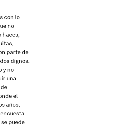
s con lo
que no
o haces,
uitas,
on parte de
ldos dignos.
o y no
uir una
 de
onde el
os años,
a encuesta
a se puede