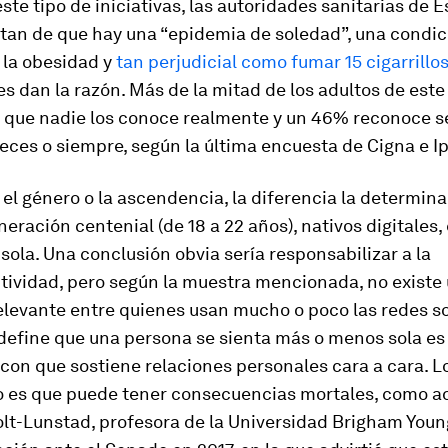
este tipo de iniciativas, las autoridades sanitarias de 
rtan de que hay una “epidemia de soledad”, una condi
 la obesidad y
tan perjudicial como fumar 15 cigarrillos
les dan la razón. Más de la mitad de los adultos de este
 que nadie los conoce realmente y un 46% reconoce s
eces o siempre, según la última encuesta de Cigna e I
el género o la ascendencia, la diferencia la determina
neración
centenial
(de 18 a 22 años), nativos digitales,
sola. Una conclusión obvia sería responsabilizar a la
tividad, pero según la muestra mencionada, no existe
elevante entre quienes usan mucho o poco las redes so
define que una persona se sienta más o menos sola es 
con que sostiene relaciones personales cara a cara. L
o es que puede tener consecuencias mortales, como ad
olt-Lunstad, profesora de la Universidad Brigham Youn