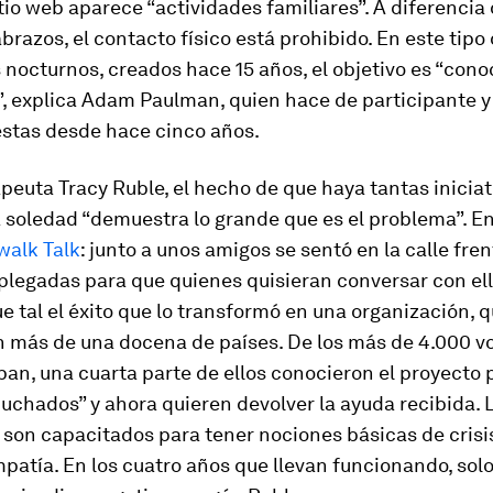
itio web aparece “actividades familiares”. A diferencia 
abrazos, el contacto físico está prohibido. En este tipo
nocturnos, creados hace 15 años, el objetivo es “cono
”, explica Adam Paulman, quien hace de participante y 
estas desde hace cinco años.
apeuta Tracy Ruble, el hecho de que haya tantas inicia
 soledad “demuestra lo grande que es el problema”. E
walk Talk
: junto a unos amigos se sentó en la calle frent
plegadas para que quienes quisieran conversar con ell
ue tal el éxito que lo transformó en una organización, 
n más de una docena de países. De los más de 4.000 vo
pan, una cuarta parte de ellos conocieron el proyecto
uchados” y ahora quieren devolver la ayuda recibida. 
 son capacitados para tener nociones básicas de cris
patía. En los cuatro años que llevan funcionando, sol