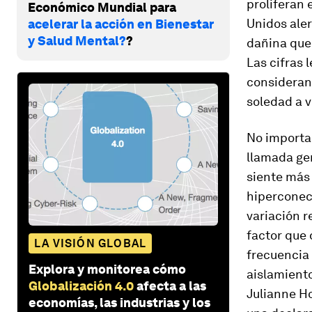
proliferan 
Económico Mundial para
Unidos ale
acelerar la acción en Bienestar
y Salud Mental?
?
dañina que
Las cifras 
consideran
soledad a v
No importa 
llamada ge
siente más 
hiperconec
variación r
factor que 
LA VISIÓN GLOBAL
frecuencia 
Explora y monitorea cómo
aislamient
Globalización 4.0
afecta a las
Julianne H
economías, las industrias y los