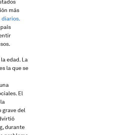
Estados
ción más
 diarios.
 país
entir
psos.
 la edad. La
 es la que se
 una
ciales. El
la
o grave del
virtió
g, durante