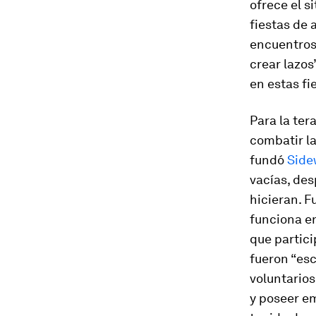
ofrece el s
fiestas de 
encuentros 
crear lazos
en estas fi
Para la ter
combatir la
fundó
Side
vacías, des
hicieran. F
funciona e
que partici
fueron “esc
voluntarios
y poseer em