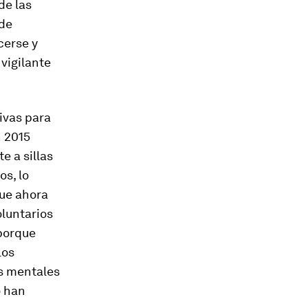
de las
 de
cerse y
vigilante
tivas para
n 2015
e a sillas
os, lo
que ahora
luntarios
 porque
Los
is mentales
o han