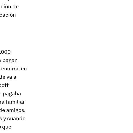
ación de
icación
.000
ue pagan
 reunirse en
de va a
cott
te pagaba
a familiar
 de amigos.
s y cuando
s que