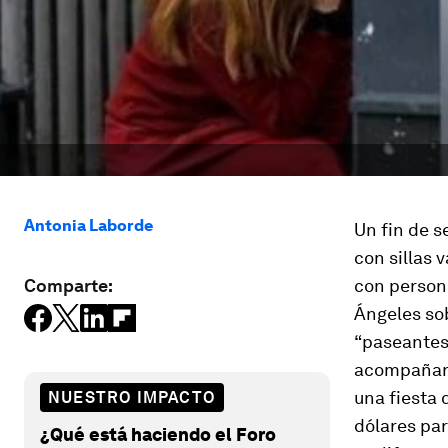
Antonia Laborde
Un fin de s
con sillas 
Comparte:
con person
Ángeles sob
“paseantes”
acompañar 
una fiesta
NUESTRO IMPACTO
dólares par
¿Qué está haciendo el Foro