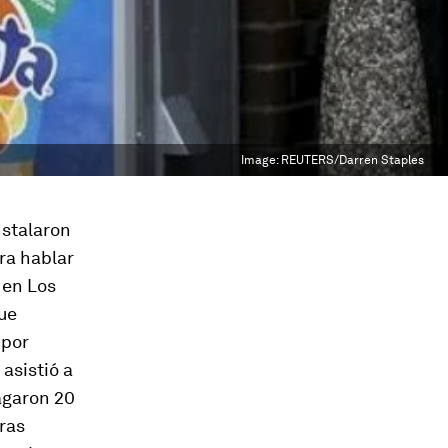
Image:
REUTERS/Darren Staples
nstalaron
ra hablar
 en Los
ue
 por
asistió a
agaron 20
ras