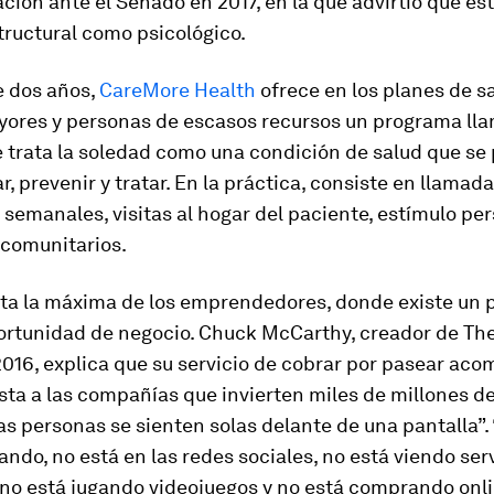
ción ante el Senado en 2017, en la que advirtió que e
tructural como psicológico.
 dos años,
CareMore Health
ofrece en los planes de s
yores y personas de escasos recursos un programa ll
e trata la soledad como una condición de salud que se
r, prevenir y tratar. En la práctica, consiste en llamad
 semanales, visitas al hogar del paciente, estímulo per
comunitarios.
a la máxima de los emprendedores, donde existe un 
ortunidad de negocio. Chuck McCarthy, creador de Th
2016, explica que su servicio de cobrar por pasear ac
ta a las compañías que invierten miles de millones d
as personas se sienten solas delante de una pantalla”. 
ndo, no está en las redes sociales, no está viendo ser
no está jugando videojuegos y no está comprando
onl