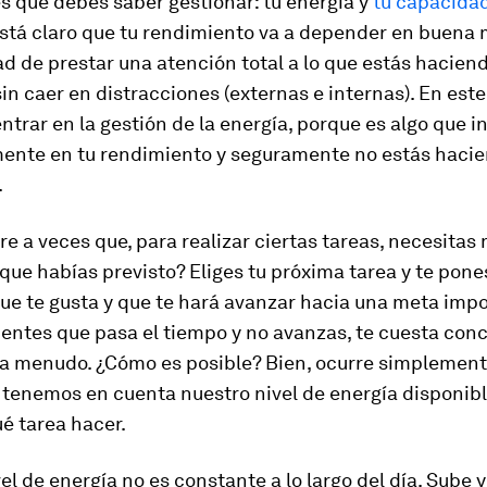
es que debes saber gestionar:
tu energía y
tu capacida
Está claro que tu rendimiento va a depender en buena
d de prestar una atención total a lo que estás hacien
n caer en distracciones (externas e internas). En este
ntrar en la gestión de la energía, porque es
algo que i
nte en tu rendimiento y seguramente no estás haci
.
re a veces que, para realizar ciertas tareas, necesita
que habías previsto? Eliges tu próxima tarea y te pones
ue te gusta y que te hará avanzar hacia una meta impo
entes que pasa el tiempo y no avanzas, te cuesta conc
 a menudo. ¿Cómo es posible? Bien, ocurre simplement
 tenemos en cuenta nuestro nivel de energía disponibl
ué tarea hacer
.
el de energía no es constante a lo largo del día. Sube y