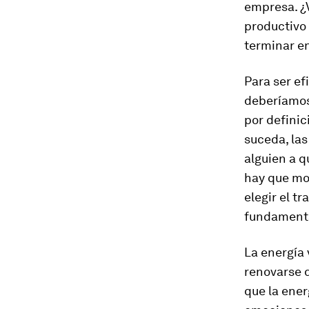
empresa. ¿V
productivo
terminar e
Para ser ef
deberíamos 
por definic
suceda, la
alguien a q
hay que mot
elegir el t
fundamental
La energía
renovarse 
que la ener