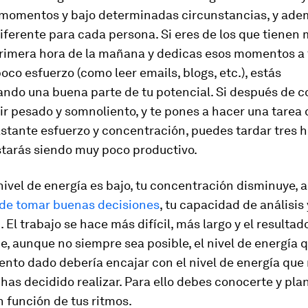
 momentos y bajo determinadas circunstancias, y ade
iferente para cada persona. Si eres de los que tienen
primera hora de la mañana y dedicas esos momentos a 
oco esfuerzo (como leer emails, blogs, etc.), estás
ando una buena parte de tu potencial. Si después de c
ir pesado y somnoliento, y te pones a hacer una tarea
stante esfuerzo y concentración, puedes tardar tres h
starás siendo muy poco productivo.
ivel de energía es bajo, tu concentración disminuye, 
de tomar buenas decisiones
, tu capacidad de análisis 
. El trabajo se hace más difícil, más largo y el resultad
ue, aunque no siempre sea posible,
el nivel de energía 
to dado debería encajar con el nivel de energía que 
has decidido realizar
. Para ello debes conocerte y plan
 función de tus ritmos.