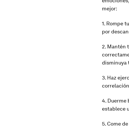
emociones,
mejor:
1. Rompe t
por descans
2. Mantén t
correctamen
disminuya t
3. Haz ejer
correlación
4. Duerme 
establece u
5. Come de