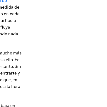
d de
 medida de
do en cada
 artículo
nfluye
endo nada
s mucho más
 a ello. Es
rtante. Sin
entrarte y
e que, en
e a la hora
 baja en