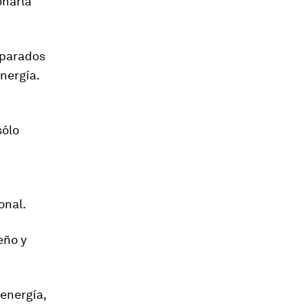
onarla
eparados
nergía.
sólo
onal.
eño y
energía,