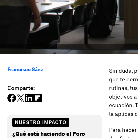
Francisco Sáez
Sin duda, p
que te perm
Comparte:
rutinas, tu
objetivos a
ecuación.
T
la aplicas 
NUESTRO IMPACTO
Para hacer 
¿Qué está haciendo el Foro