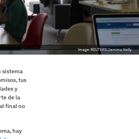
Image:
REUTERS/Jemima Kelly
n sistema
omisos, tus
dades y
rte de la
l final no
tema, hay