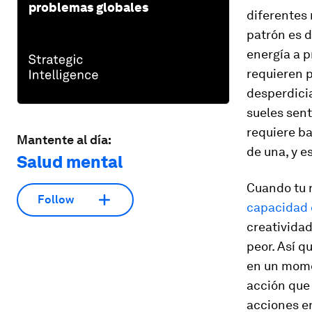
problemas globales
diferentes
patrón es d
energía a 
requieren p
desperdici
sueles sent
requiere ba
Mantente al día:
de una, y e
Salud mental
Cuando tu n
Follow
capacidad 
creatividad
peor. Así q
en un momen
acción que 
acciones en