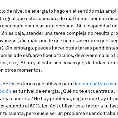
o de nivel de energía lo hago en el sentido más ampli
Da igual que estés cansado, de mal humor por una disc
preocupado por un asunto personal. Si tu capacidad de
ón es baja, atender una tarea compleja no resulta pr
avanzas (aún más, puede que cometas errores que lue
r). Sin embargo, puedes hacer otras tareas pendiente
emasiado esfuerzo (leer artículos, devolver emails o l
os, etc.). Al fin y al cabo son cosas que, de todas form
en otros momentos.
o de los criterios que utilizas para
decidir cuál va a ser
acción
es tu nivel de energía.
¿Qué no te encuentras al 
tarea concreta? No hay problema, seguro que hay otra
r estando al 50%. Es fácil utilizar este factor a tu fa
r tu cuenta, pero suele ser un problema cuando trabaj