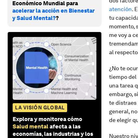
dos factor
Económico Mundial para
atención
. 
acelerar la acción en Bienestar
tu capacida
y Salud Mental?
?
momento, si
me voy a ce
tremendame
al respecto
¿No te ocur
tiempo del 
una tarea q
embargo, si
te distraes
LA VISIÓN GLOBAL
general,
no
Explora y monitorea cómo
de elegir q
Salud mental
afecta a las
economías, las industrias y los
Nuestro niv