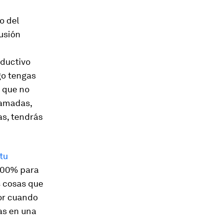
o del
usión
oductivo
go tengas
s que no
lamadas,
as, tendrás
 tu
100% para
s cosas que
vor cuando
as en una