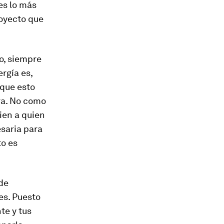
es lo más
oyecto que
o, siempre
rgía es,
 que esto
ra. No como
ien a quien
esaria para
to es
de
es. Puesto
te y tus