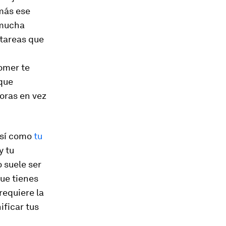
más ese
 mucha
tareas que
omer te
 que
oras en vez
así como
tu
y tu
o suele ser
que tienes
requiere la
ificar tus