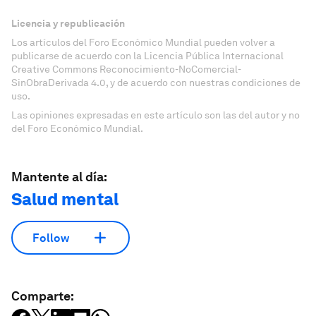
Licencia y republicación
Los artículos del Foro Económico Mundial pueden volver a
publicarse de acuerdo con la Licencia Pública Internacional
Creative Commons Reconocimiento-NoComercial-
SinObraDerivada 4.0, y de acuerdo con nuestras condiciones de
uso.
Las opiniones expresadas en este artículo son las del autor y no
del Foro Económico Mundial.
Mantente al día:
Salud mental
Follow
Comparte: