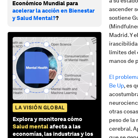
a su estado
Económico Mundial para
ascender so
acelerar la acción en Bienestar
sostiene Gu
y Salud Mental?
?
(Mindfulne
Madrid. Y e
irascibilid
límites del
manos de pr
El problema
Be Up
, es 
acostumbrad
neurocienci
LA VISIÓN GLOBAL
otras cosas
Explora y monitorea cómo
peso de la 
Salud mental
afecta a las
cerebral. A
economías, las industrias y los
que se gene