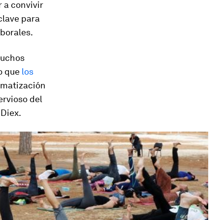
 a convivir
clave para
borales.
muchos
io que
los
somatización
ervioso del
Diex.