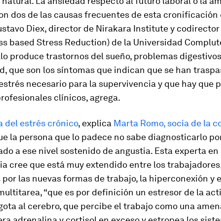
 natural. La ansiedad respecto al futuro laboral o la a
n dos de las causas frecuentes de esta cronificación 
stavo Diex, director de Nirakara Institute y codirecto
ss based Stress Reduction) de la Universidad Complu
llo produce trastornos del sueño, problemas digestivos
ad, que son los síntomas que indican que se han traspa
 estrés necesario para la supervivencia y que hay que 
ofesionales clínicos, agrega.
 del estrés crónico
, explica
Marta Romo, socia de la c
que la persona que lo padece no sabe diagnosticarlo po
o a ese nivel sostenido de angustia. Esta experta en
a cree que está muy extendido entre los trabajadores
 por las nuevas formas de trabajo, la hiperconexión y e
multitarea, “que es por definición un estresor de la act
gota al cerebro, que percibe el trabajo como una amen
ra adrenalina y cortisol en exceso y estropea los sist