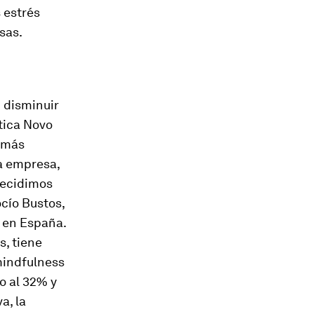
 estrés
sas.
 disminuir
tica Novo
o más
la empresa,
decidimos
ocío Bustos,
s en España.
s, tiene
mindfulness
o al 32% y
a, la