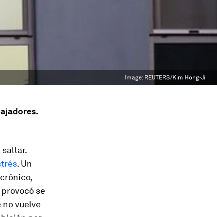
Image:
REUTERS/Kim Hong-Ji
bajadores.
saltar.
strés
. Un
crónico,
 provocó se
e no vuelve