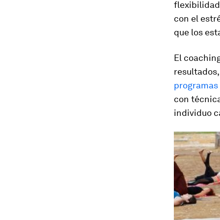
flexibilida
con el estr
que los est
El coachin
resultados,
programas 
con técnica
individuo 