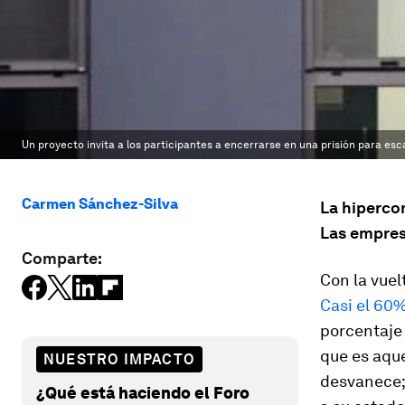
Un proyecto invita a los participantes a encerrarse en una prisión para esca
Carmen Sánchez-Silva
La hipercon
Las empres
Comparte:
Con la vuel
Casi el 60
porcentaje 
que es aqu
NUESTRO IMPACTO
desvanece; 
¿Qué está haciendo el Foro