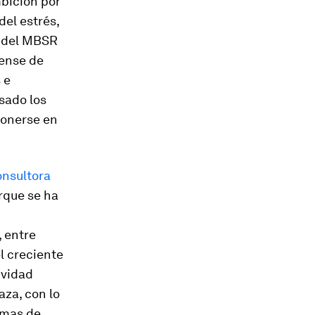
mbición por
del estrés,
r del MBSR
tense de
 e
sado los
ponerse en
onsultora
rque se ha
, entre
l creciente
ividad
aza, con lo
emas de