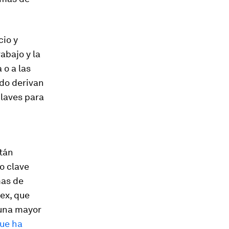
cio y
abajo y la
 o a las
udo derivan
claves para
stán
o clave
mas de
iex, que
 una mayor
que ha