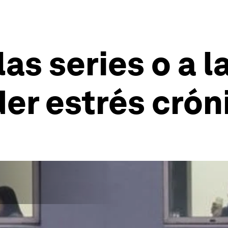
las series o a 
er estrés crón