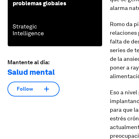
problemas globales
alarma natu
Romo da pis
relaciones 
falta de de
series de t
de la ansie
Mantente al día:
poner a raya
Salud mental
alimentació
Follow
Eso a nivel
implantando
para que l
estrés crón
actualmente
preocupaci