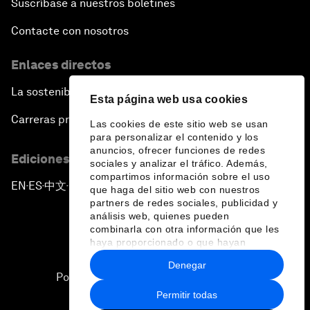
Suscríbase a nuestros boletines
Contacte con nosotros
Enlaces directos
La sostenibilidad en el Foro
Esta página web usa cookies
Carreras profesionales
Las cookies de este sitio web se usan
para personalizar el contenido y los
anuncios, ofrecer funciones de redes
Ediciones en otros idiomas
sociales y analizar el tráfico. Además,
compartimos información sobre el uso
EN
ES
中文
日本語
▪
▪
▪
que haga del sitio web con nuestros
partners de redes sociales, publicidad y
análisis web, quienes pueden
combinarla con otra información que les
haya proporcionado o que hayan
recopilado a partir del uso que haya
Denegar
hecho de sus servicios.
Política de privacidad y normas de uso
Permitir todas
Sitemap