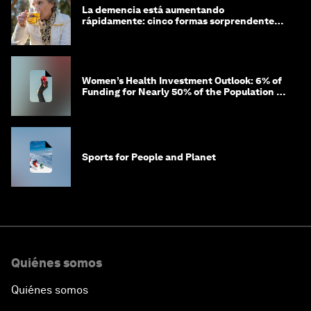
La demencia está aumentando
rápidamente: cinco formas sorprendentes
de proteger tu cerebro
Women’s Health Investment Outlook: 6% of
Funding for Nearly 50% of the Population –
Not Just a Gap, but Untapped White Space
Sports for People and Planet
Quiénes somos
Quiénes somos