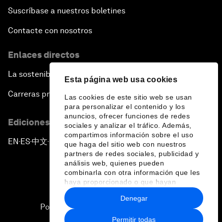
Suscríbase a nuestros boletines
Contacte con nosotros
Enlaces directos
La sostenibilidad en el Foro
Esta página web usa cookies
Carreras profesionales
Las cookies de este sitio web se usan
para personalizar el contenido y los
anuncios, ofrecer funciones de redes
Ediciones en otros idiomas
sociales y analizar el tráfico. Además,
compartimos información sobre el uso
EN
ES
中文
日本語
▪
▪
▪
que haga del sitio web con nuestros
partners de redes sociales, publicidad y
análisis web, quienes pueden
combinarla con otra información que les
haya proporcionado o que hayan
recopilado a partir del uso que haya
Denegar
hecho de sus servicios.
Política de privacidad y normas de uso
Permitir todas