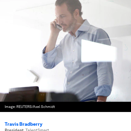
Image:
REUTERS/Axel Schmidt
Travis Bradberry
President
,
TalentSmart