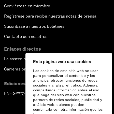
Conviértase en miembro
Regístrese para recibir nuestras notas de prensa
Suscríbase a nuestros boletines
Contacte con nosotros
Enlaces directos
La sostenibilidad en el Foro
Esta página web usa cookies
Carreras profesionales
Las cookies de este sitio web se usan
para personalizar el contenido y los
anuncios, ofrecer funciones de redes
Ediciones en otros idiomas
sociales y analizar el tráfico. Además,
compartimos información sobre el uso
EN
ES
中文
日本語
▪
▪
▪
que haga del sitio web con nuestros
partners de redes sociales, publicidad y
análisis web, quienes pueden
combinarla con otra información que les