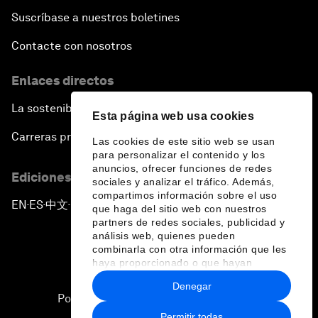
Suscríbase a nuestros boletines
Contacte con nosotros
Enlaces directos
La sostenibilidad en el Foro
Esta página web usa cookies
Carreras profesionales
Las cookies de este sitio web se usan
para personalizar el contenido y los
anuncios, ofrecer funciones de redes
Ediciones en otros idiomas
sociales y analizar el tráfico. Además,
compartimos información sobre el uso
EN
ES
中文
日本語
▪
▪
▪
que haga del sitio web con nuestros
partners de redes sociales, publicidad y
análisis web, quienes pueden
combinarla con otra información que les
haya proporcionado o que hayan
recopilado a partir del uso que haya
Denegar
hecho de sus servicios.
Política de privacidad y normas de uso
Permitir todas