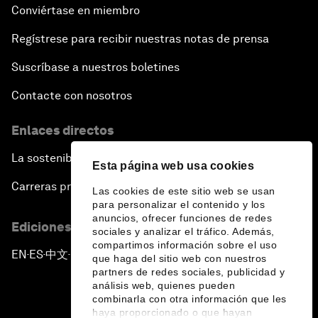
Conviértase en miembro
Regístrese para recibir nuestras notas de prensa
Suscríbase a nuestros boletines
Contacte con nosotros
Enlaces directos
La sostenibilidad en el Foro
Esta página web usa cookies
Carreras profesionales
Las cookies de este sitio web se usan
para personalizar el contenido y los
anuncios, ofrecer funciones de redes
Ediciones en otros idiomas
sociales y analizar el tráfico. Además,
compartimos información sobre el uso
EN
ES
中文
日本語
▪
▪
▪
que haga del sitio web con nuestros
partners de redes sociales, publicidad y
análisis web, quienes pueden
combinarla con otra información que les
haya proporcionado o que hayan