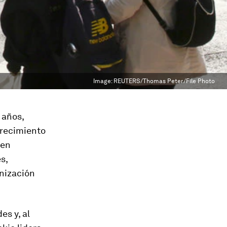
Image:
REUTERS/Thomas Peter/File Photo
 años,
crecimiento
 en
s,
anización
s y, al