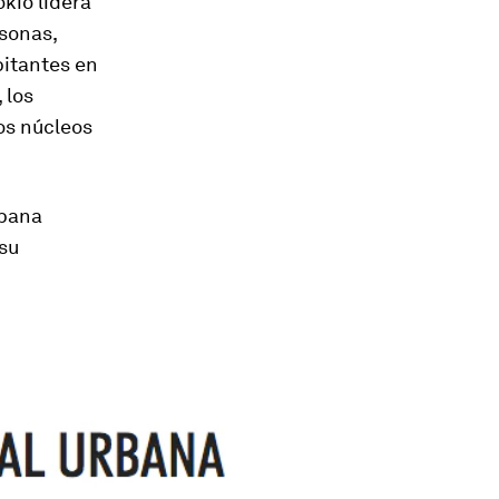
kio lidera
rsonas,
bitantes en
 los
os núcleos
rbana
su