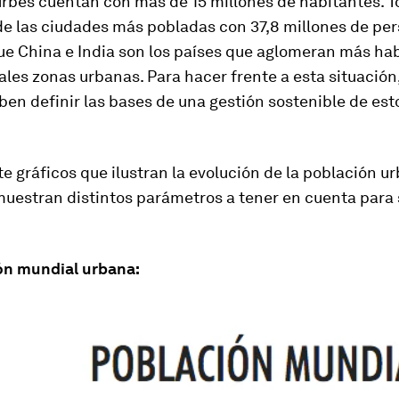
rbes cuentan con más de 15 millones de habitantes. To
de las ciudades más pobladas con 37,8 millones de pe
ue China e India son los países que aglomeran más ha
ales zonas urbanas. Para hacer frente a esta situación,
en definir las bases de una gestión sostenible de est
te gráficos que ilustran la evolución de la población u
muestran distintos parámetros a tener en cuenta para 
ón mundial urbana: