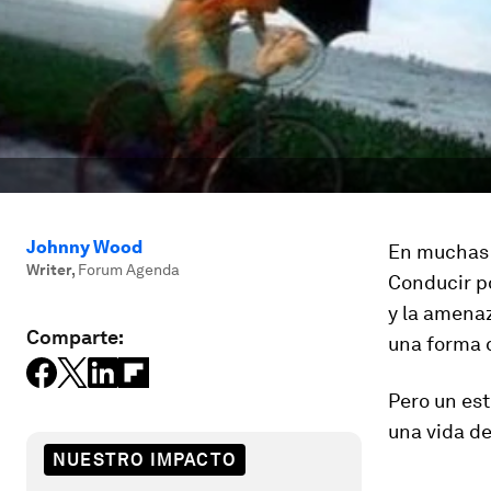
Johnny Wood
En muchas c
Writer
,
Forum Agenda
Conducir po
y la amenaz
Comparte:
una forma d
Pero un es
una vida de
NUESTRO IMPACTO