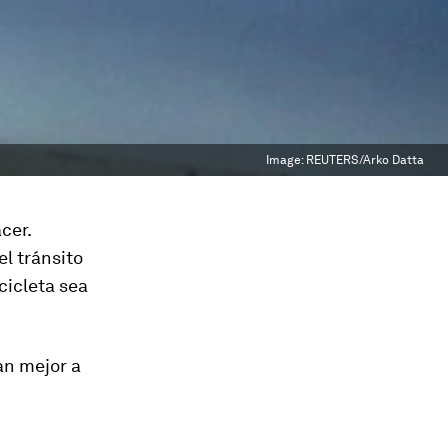
Image:
REUTERS/Arko Datta
cer.
l tránsito
cicleta sea
an mejor a