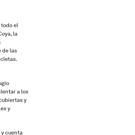
 todo el
Coya, la
s
 de las
cletas.
ugio
lentar a los
cubiertas y
les y
s y cuenta