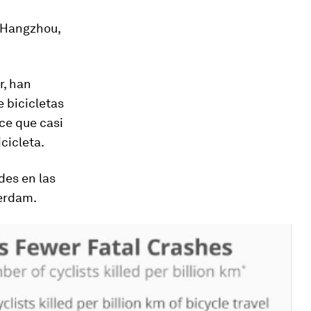
 Hangzhou,
r, han
e bicicletas
ce que casi
cicleta.
des en las
erdam.