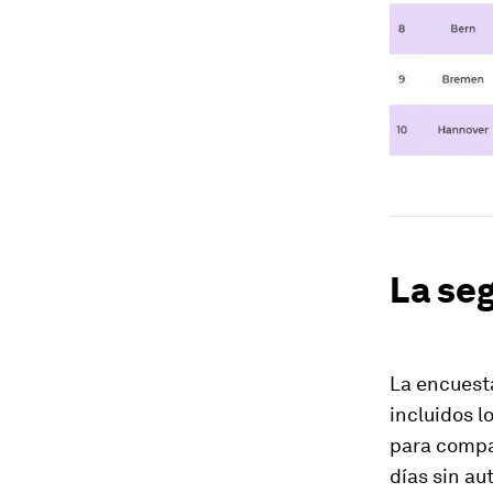
La se
La encuesta
incluidos l
para compar
días sin au