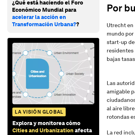
¿Qué está haciendo el Foro
Por b
Económico Mundial para
acelerar la acción en
Transformación Urbana?
?
Utrecht en 
mundo por
start-up de
residentes 
bajas tasas
Las autori
amigable pa
ciudadanos 
al aire lib
LA VISIÓN GLOBAL
rotondas e
Explora y monitorea cómo
Cities and Urbanization
afecta
La red incl