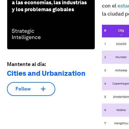
a las economías, las industrias
con el
esta
y los problemas globales
la ciudad p
Mantente al día:
Cities and Urbanization
Follow