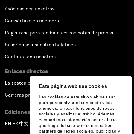
Asóciese con nosotros
Conviértase en miembro
Regístrese para recibir nuestras notas de prensa
Suscríbase a nuestros boletines
Contacte con nosotros
Enlaces directos
La sostenibilidad en el Foro
Esta página web usa cookies
Carreras profesionales
Las cookies de este sitio web se usan
para personalizar el contenido y los
anuncios, ofrecer funciones de redes
Ediciones en otros idiomas
sociales y analizar el tráfico. Además,
compartimos información sobre el uso
EN
ES
中文
日本語
▪
▪
▪
que haga del sitio web con nuestros
partners de redes sociales, publicidad y