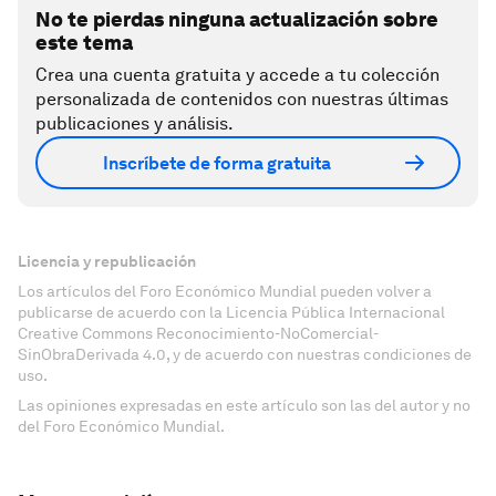
No te pierdas ninguna actualización sobre
este tema
Crea una cuenta gratuita y accede a tu colección
personalizada de contenidos con nuestras últimas
publicaciones y análisis.
Inscríbete de forma gratuita
Licencia y republicación
Los artículos del Foro Económico Mundial pueden volver a
publicarse de acuerdo con la Licencia Pública Internacional
Creative Commons Reconocimiento-NoComercial-
SinObraDerivada 4.0, y de acuerdo con nuestras condiciones de
uso.
Las opiniones expresadas en este artículo son las del autor y no
del Foro Económico Mundial.