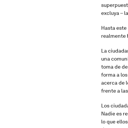
superpuesta
excluya – l
Hasta este 
realmente 
La ciudadan
una comunid
toma de dec
forma a los
acerca de l
frente a la
Los ciudad
Nadie es re
lo que ello