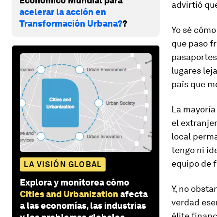
Económico Mundial para
advirtió qu
acelerar la acción en
Transformación Urbana?
?
Yo sé cómo
que paso fre
pasaportes 
lugares lej
país que m
La mayoría
el extranje
local perma
tengo ni id
equipo de f
LA VISIÓN GLOBAL
Explora y monitorea cómo
Y, no obsta
Cities and Urbanization
afecta
verdad esen
a las economías, las industrias
élite finan