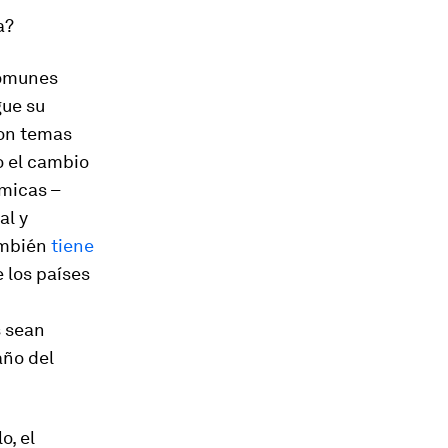
a?
comunes
gue su
con temas
o el cambio
ómicas –
al y
ambién
tiene
 los países
s sean
año del
o, el