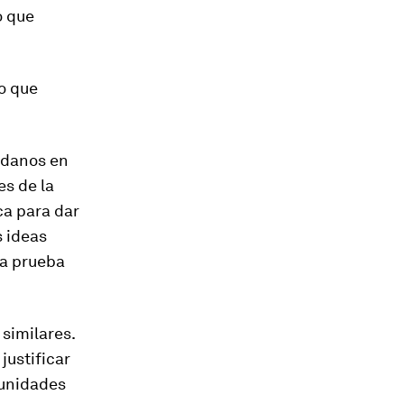
o que
lo que
dadanos en
es de la
ca para dar
s ideas
 a prueba
similares.
justificar
munidades