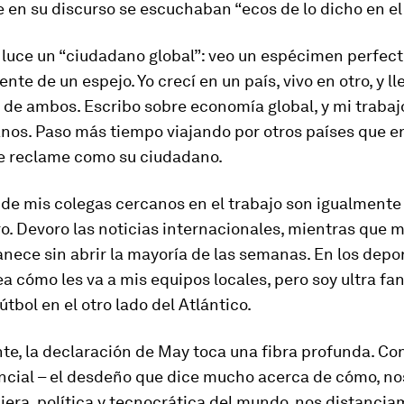
e en su discurso se escuchaban “ecos de lo dicho en el
 luce un “ciudadano global”: veo un espécimen perfect
nte de un espejo. Yo crecí en un país, vivo en otro, y ll
de ambos. Escribo sobre economía global, y mi trabajo
anos. Paso más tiempo viajando por otros países que e
e reclame como su ciudadano.
 de mis colegas cercanos en el trabajo son igualmente
ro. Devoro las noticias internacionales, mientras que m
nece sin abrir la mayoría de las semanas. En los depor
ea cómo les va a mis equipos locales, pero soy ultra fa
útbol en el otro lado del Atlántico.
nte, la declaración de May toca una fibra profunda. Co
cial – el desdeño que dice mucho acerca de cómo, nos
ciera, política y tecnocrática del mundo, nos distanci