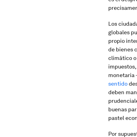
precisamen
Los ciudad
globales p
propio int
de bienes 
climático o
impuestos, 
monetaria 
sentido
des
deben mant
prudenciale
buenas para
pastel eco
Por supuest