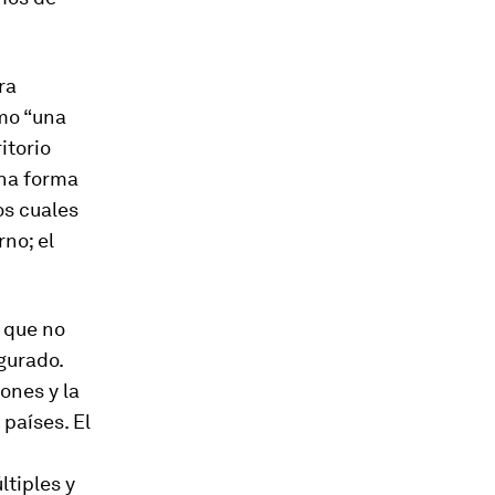
ra
mo “una
itorio
una forma
os cuales
no; el
 que no
igurado.
ones y la
países. El
ltiples y