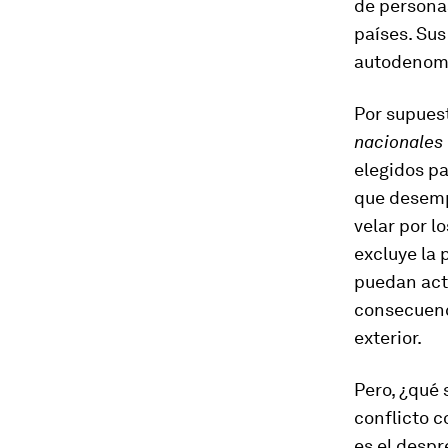
de persona
países. Sus
autodenomi
Por supuest
nacionales
elegidos pa
que desemp
velar por l
excluye la 
puedan act
consecuenc
exterior.
Pero, ¿qué 
conflicto c
es el despr