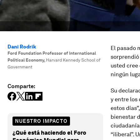
Dani Rodrik
El pasado m
Ford Foundation Professor of International
sorprendió 
Political Economy
,
Harvard Kennedy School of
usted cree 
Government
ningún luga
Comparte:
Su declarac
y entre los
estos días”
bienestar d
NUESTRO IMPACTO
ciudadanía
¿Qué está haciendo el Foro
“iliberal”. 