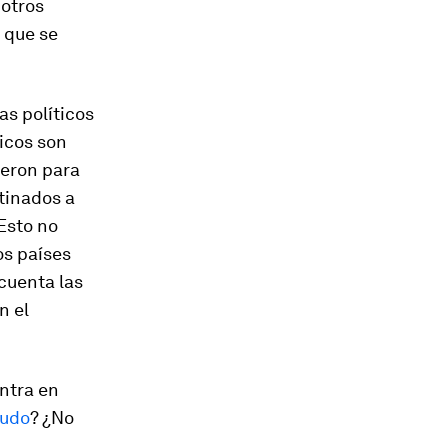
 otros
 que se
as políticos
ticos son
ieron para
tinados a
 Esto no
os países
cuenta las
n el
entra en
nudo
? ¿No