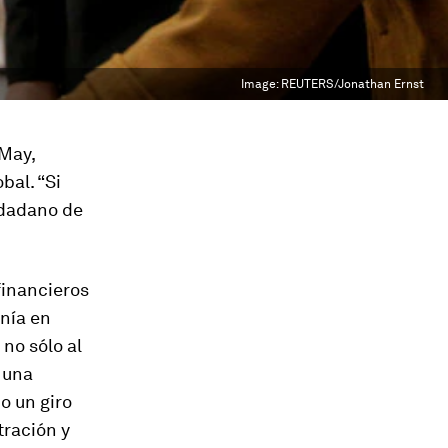
Image:
REUTERS/Jonathan Ernst
 May,
bal. “Si
udadano de
financieros
anía en
no sólo al
o una
o un giro
tración y