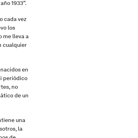
 año 1933”.
o cada vez
evo los
 me lleva a
n cualquier
 nacidos en
i periódico
tes, no
nático de un
ntiene una
otros, la
amos de