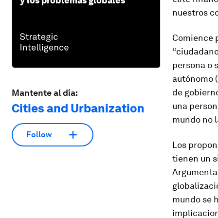
y los problemas globales
nuestros c
Comience p
“ciudadano”
persona o s
autónomo (
de gobiern
Mantente al día:
una persona
Cities and Urbanization
mundo no la
Follow
Los propon
tienen un s
Argumentan
globalizac
mundo se h
implicacion