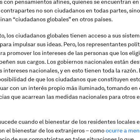
s con pensamientos afines, quienes se encuentran en
 contrapartes no son ciudadanos en todas partes, sino
nan “ciudadanos globales” en otros países.
o, los ciudadanos globales tienen acceso a sus sistem
para impulsar sus ideas. Pero, los representantes polí
ra promover los intereses de las personas que los elig
eñen sus cargos. Los gobiernos nacionales están des
os intereses nacionales, y en esto tienen toda la razón.
posibilidad de que los ciudadanos que constituyen est
uar con un interés propio más iluminado, tomando en 
ias que acarrean las medidas nacionales para otros e
sucede cuando el bienestar de los residentes locales 
on el bienestar de los extranjeros – como
ocurre a me
ecio de sus compatriotas en tales situaciones lo que,