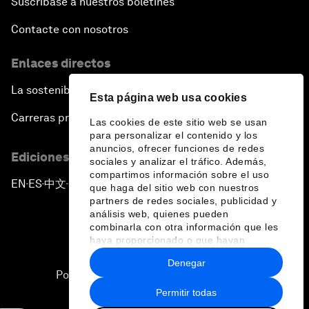
Suscríbase a nuestros boletines
Contacte con nosotros
Enlaces directos
La sostenibilidad en el Foro
Esta página web usa cookies
Carreras profesionales
Las cookies de este sitio web se usan
para personalizar el contenido y los
anuncios, ofrecer funciones de redes
Ediciones en otros idiomas
sociales y analizar el tráfico. Además,
compartimos información sobre el uso
EN
ES
中文
日本語
▪
▪
▪
que haga del sitio web con nuestros
partners de redes sociales, publicidad y
análisis web, quienes pueden
combinarla con otra información que les
haya proporcionado o que hayan
recopilado a partir del uso que haya
Denegar
hecho de sus servicios.
Política de privacidad y normas de uso
Permitir todas
Sitemap