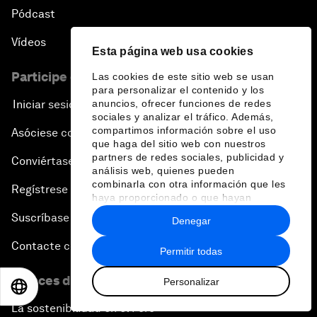
Pódcast
Vídeos
Esta página web usa cookies
Participe en el Foro
Las cookies de este sitio web se usan
para personalizar el contenido y los
Iniciar sesión
anuncios, ofrecer funciones de redes
sociales y analizar el tráfico. Además,
compartimos información sobre el uso
Asóciese con nosotros
que haga del sitio web con nuestros
partners de redes sociales, publicidad y
Conviértase en miembro
análisis web, quienes pueden
combinarla con otra información que les
Regístrese para recibir nuestras notas de prensa
haya proporcionado o que hayan
recopilado a partir del uso que haya
Suscríbase a nuestros boletines
Denegar
hecho de sus servicios.
Contacte con nosotros
Permitir todas
Enlaces directos
Personalizar
EN
ES
中文
日本語
La sostenibilidad en el Foro