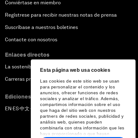
Conviértase en miembro
Regístrese para recibir nuestras notas de prensa
Suscríbase a nuestros boletines
Contacte con nosotros
Enlaces directos
La sostenibilidad en el Foro
Esta página web usa cookies
Carreras profesionales
Las cookies de este sitio web se usan
para personalizar el contenido y los
anuncios, ofrecer funciones de redes
Ediciones en otros idiomas
sociales y analizar el tráfico. Además,
compartimos información sobre el uso
EN
ES
中文
日本語
▪
▪
▪
que haga del sitio web con nuestros
partners de redes sociales, publicidad y
análisis web, quienes pueden
combinarla con otra información que les
haya proporcionado o que hayan