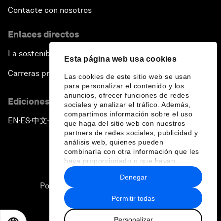
Contacte con nosotros
Enlaces directos
La sostenibilidad en el Foro
Esta página web usa cookies
Carreras profesionales
Las cookies de este sitio web se usan
para personalizar el contenido y los
anuncios, ofrecer funciones de redes
Ediciones en otros idiomas
sociales y analizar el tráfico. Además,
compartimos información sobre el uso
EN
ES
中文
日本語
▪
▪
▪
que haga del sitio web con nuestros
partners de redes sociales, publicidad y
análisis web, quienes pueden
combinarla con otra información que les
haya proporcionado o que hayan
recopilado a partir del uso que haya
Denegar
hecho de sus servicios.
Política de privacidad y normas de uso
Permitir todas
Sitemap
Personalizar