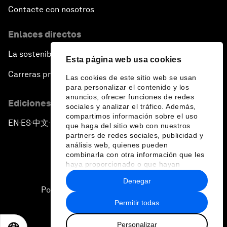
Contacte con nosotros
Enlaces directos
La sostenibilidad en el Foro
Esta página web usa cookies
Carreras profesionales
Las cookies de este sitio web se usan
para personalizar el contenido y los
anuncios, ofrecer funciones de redes
Ediciones en otros idiomas
sociales y analizar el tráfico. Además,
compartimos información sobre el uso
EN
ES
中文
日本語
▪
▪
▪
que haga del sitio web con nuestros
partners de redes sociales, publicidad y
análisis web, quienes pueden
combinarla con otra información que les
haya proporcionado o que hayan
recopilado a partir del uso que haya
Denegar
hecho de sus servicios.
Política de privacidad y normas de uso
Permitir todas
Sitemap
Personalizar