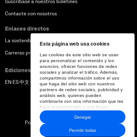
Suscríbase a nuestros boletines
Contacte con nosotros
Enlaces directos
La sostenibilidad en el Foro
Esta página web usa cookies
Carreras profesionales
Las cookies de este sitio web se usan
para personalizar el contenido y los
anuncios, ofrecer funciones de redes
Ediciones en otros idiomas
sociales y analizar el tráfico. Además,
compartimos información sobre el uso
EN
ES
中文
日本語
▪
▪
▪
que haga del sitio web con nuestros
partners de redes sociales, publicidad y
análisis web, quienes pueden
combinarla con otra información que les
haya proporcionado o que hayan
recopilado a partir del uso que haya
Denegar
hecho de sus servicios.
Política de privacidad y normas de uso
Permitir todas
Sitemap