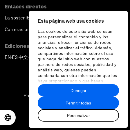
Enlaces directos
La sostenibilidad en el Foro
Esta página web usa cookies
Carreras profesionales
Las cookies de este sitio web se usan
para personalizar el contenido y los
anuncios, ofrecer funciones de redes
Ediciones en otros idiomas
sociales y analizar el tráfico. Además,
compartimos información sobre el uso
EN
ES
中文
日本語
▪
▪
▪
que haga del sitio web con nuestros
partners de redes sociales, publicidad y
análisis web, quienes pueden
combinarla con otra información que les
haya proporcionado o que hayan
recopilado a partir del uso que haya
Denegar
hecho de sus servicios.
Política de privacidad y normas de uso
Permitir todas
Sitemap
Personalizar
©
2026
Foro Económico Mundial
EN
ES
中文
日本語