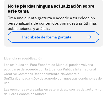
No te pierdas ninguna actualización sobre
este tema
Crea una cuenta gratuita y accede a tu colección
personalizada de contenidos con nuestras últimas
publicaciones y análisis.
Inscríbete de forma gratuita
Licencia y republicación
Los artículos del Foro Económico Mundial pueden volver a
publicarse de acuerdo con la Licencia Pública Internacional
Creative Commons Reconocimiento-NoComercial-
SinObraDerivada 4.0, y de acuerdo con nuestras condiciones de
uso.
Las opiniones expresadas en este artículo son las del autor y no
del Foro Económico Mundial.