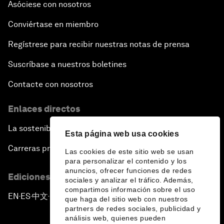
Asóciese con nosotros
Conviértase en miembro
Regístrese para recibir nuestras notas de prensa
Suscríbase a nuestros boletines
Contacte con nosotros
Enlaces directos
La sostenibilidad en el Foro
Esta página web usa cookies
Carreras profesionales
Las cookies de este sitio web se usan
para personalizar el contenido y los
anuncios, ofrecer funciones de redes
Ediciones en otros idiomas
sociales y analizar el tráfico. Además,
compartimos información sobre el uso
EN
ES
中文
日本語
▪
▪
▪
que haga del sitio web con nuestros
partners de redes sociales, publicidad y
análisis web, quienes pueden