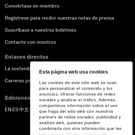
Conviértase en miembro
Regístrese para recibir nuestras notas de prensa
Suscríbase a nuestros boletines
Contacte con nosotros
Enlaces directos
La sostenibilidad en el Foro
Esta página web usa cookies
Carreras profesionales
Las cookies de este sitio web se usan
para personalizar el contenido y los
anuncios, ofrecer funciones de redes
Ediciones en otros idiomas
sociales y analizar el tráfico. Además,
compartimos información sobre el uso
EN
ES
中文
日本語
▪
▪
▪
que haga del sitio web con nuestros
partners de redes sociales, publicidad y
análisis web, quienes pueden
combinarla con otra información que les
haya proporcionado o que hayan