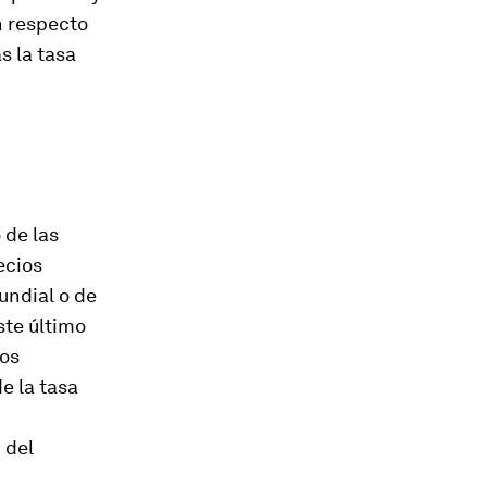
n respecto
s la tasa
 de las
ecios
undial o de
ste último
los
e la tasa
 del