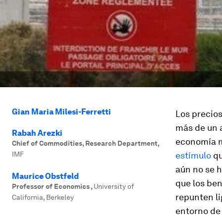
Gian Maria Milesi-Ferretti
Los precio
más de un a
Rabah Arezki
economía mu
Chief of Commodities, Research Department
,
IMF
estímulo
qu
aún no se 
Maurice Obstfeld
que los ben
Professor of Economics
,
University of
repunten l
California, Berkeley
entorno de 