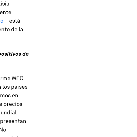
isis
iente
io
— está
nto de la
positivos de
nforme WEO
 los países
imos en
os precios
mundial
representan
 No