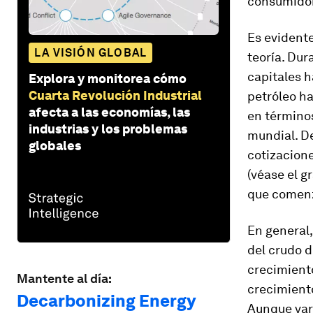
consumidor
Es evident
LA VISIÓN GLOBAL
teoría. Dur
capitales h
Explora y monitorea cómo
Cuarta Revolución Industrial
petróleo h
afecta a las economías, las
en términos
industrias y los problemas
mundial. De
globales
cotizacione
(véase el g
que comenzó
En general,
del crudo d
crecimient
Mantente al día:
crecimient
Decarbonizing Energy
Aunque vari