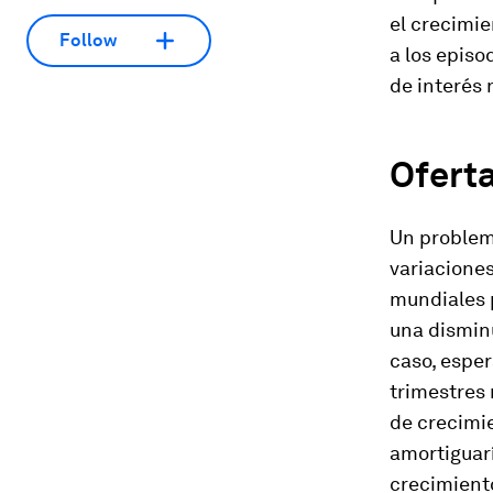
el crecimi
Follow
a los epis
de interés 
Ofert
Un problema
variaciones
mundiales 
una disminu
caso, espe
trimestres 
de crecimie
amortiguarí
crecimient