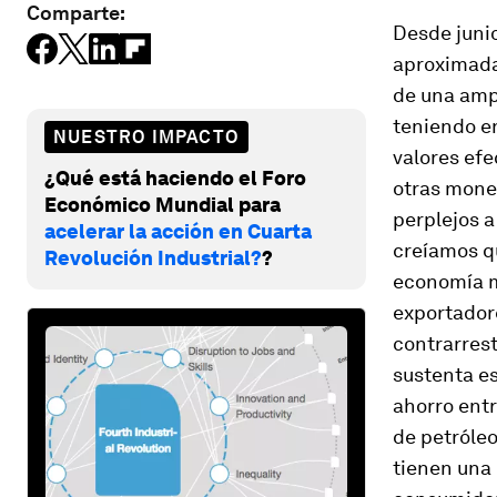
Comparte:
Desde junio
aproximada
de una amp
teniendo en
NUESTRO IMPACTO
valores efe
¿Qué está haciendo el Foro
otras mone
Económico Mundial para
perplejos a
acelerar la acción en Cuarta
creíamos q
Revolución Industrial?
?
economía m
exportadore
contrarrest
sustenta e
ahorro entr
de petróleo
tienen una 