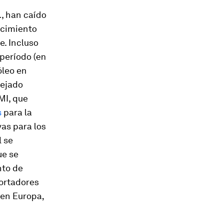
., han caído
ecimiento
. Incluso
período (en
óleo en
dejado
MI, que
s
para la
as para los
l se
ue se
nto de
portadores
 en Europa,