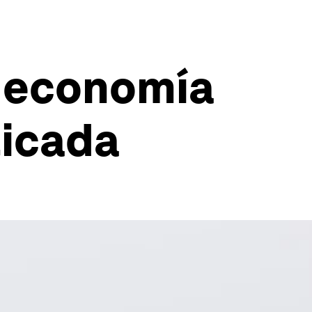
a economía
licada