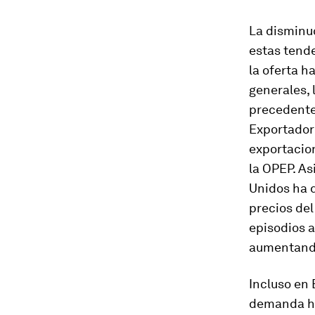
La disminuc
estas tend
la oferta h
generales, 
precedente
Exportador
exportacion
la OPEP. As
Unidos ha 
precios del
episodios 
aumentando
Incluso en 
demanda ha 