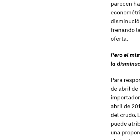
parecen hab
econométr
disminución
frenando la
oferta.
Pero el mis
la disminuc
Para respon
de abril de
importador
abril de 20
del crudo. 
puede atrib
una propor