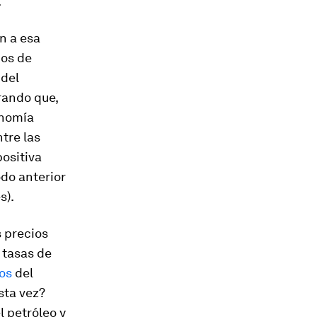
.
n a esa
dos de
 del
rando que,
onomía
tre las
positiva
odo anterior
s).
s precios
, tasas de
os
del
sta vez?
l petróleo y