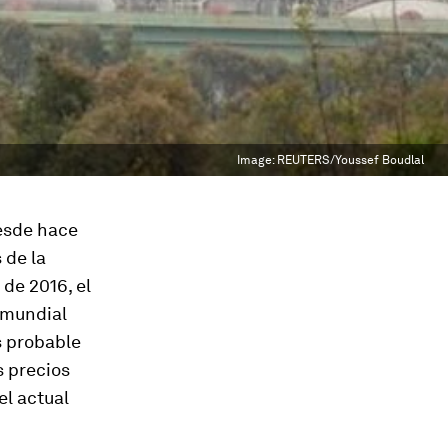
Image:
REUTERS/Youssef Boudlal
esde hace
 de la
 de 2016, el
 mundial
s probable
s precios
el actual