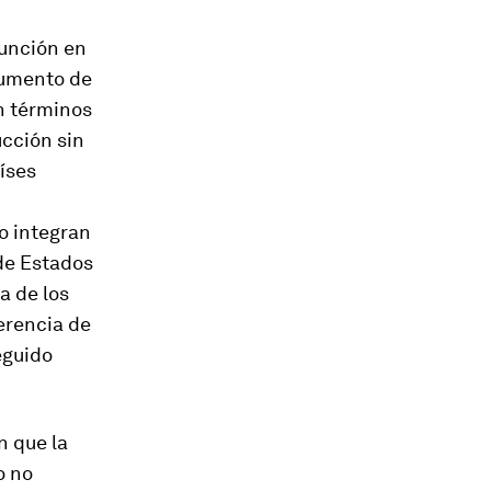
función en
aumento de
En términos
ucción sin
íses
o integran
 de Estados
a de los
ferencia de
eguido
n que la
o no