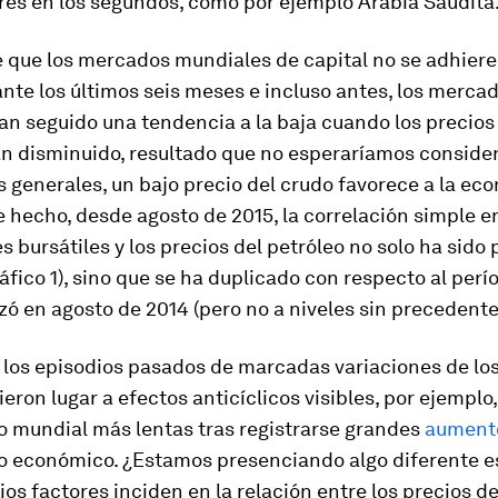
es en los segundos, como por ejemplo Arabia Saudita
e que los mercados mundiales de capital no se adhiere
ante los últimos seis meses e incluso antes, los merca
an seguido una tendencia a la baja cuando los precios
an disminuido, resultado que no esperaríamos conside
 generales, un bajo precio del crudo favorece a la ec
 hecho, desde agosto de 2015, la correlación simple en
s bursátiles y los precios del petróleo no solo ha sido 
ráfico 1), sino que se ha duplicado con respecto al perí
 en agosto de 2014 (pero no a niveles sin precedente
 los episodios pasados de marcadas variaciones de lo
ieron lugar a efectos anticíclicos visibles, por ejemplo
o mundial más lentas tras registrarse grandes
aument
o económico. ¿Estamos presenciando algo diferente e
os factores inciden en la relación entre los precios de