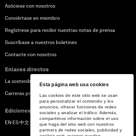
Asóciese con nosotros
Conviértase en miembro
Regístrese para recibir nuestras notas de prensa
Suscríbase a nuestros boletines
Contacte con nosotros
Enlaces directos
La sostenibilidad en el Foro
Esta página web usa cookies
Carreras profesionales
Las cookies de este sitio web se usan
para personalizar el contenido y los
anuncios, ofrecer funciones de redes
Ediciones en otros idiomas
sociales y analizar el tráfico. Además,
compartimos información sobre el uso
EN
ES
中文
日本語
▪
▪
▪
que haga del sitio web con nuestros
partners de redes sociales, publicidad y
análisis web, quienes pueden