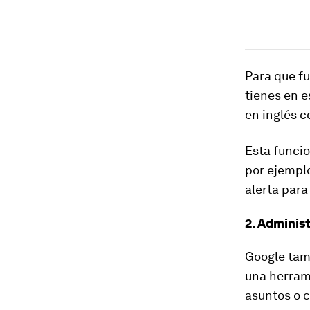
Para que f
tienes en 
en inglés 
Esta funci
por ejemplo
alerta para
2. Adminis
Google tam
una herram
asuntos o c