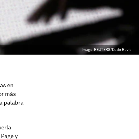
Image:
REUTERS/Dado Ruvic
ras en
dor más
na palabra
cerla
y Page y