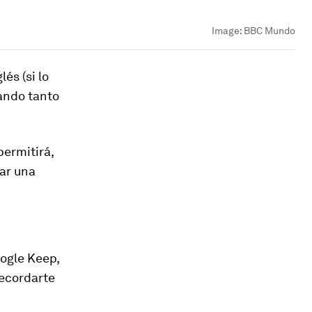
Image:
BBC Mundo
glés
(si lo
ando tanto
 permitirá,
ear una
ogle Keep
,
recordarte