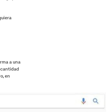
quiera
arma a una
 cantidad
o, en