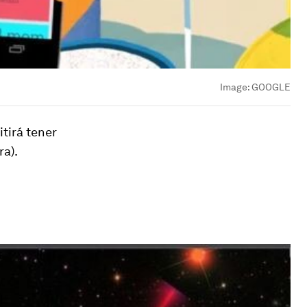
Image:
GOOGLE
itirá tener
a).