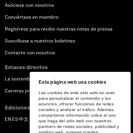
Asóciese con nosotros
Conviértase en miembro
Regístrese para recibir nuestras notas de prensa
Suscríbase a nuestros boletines
Contacte con nosotros
Enlaces directos
La sostenibilidad en el Foro
Esta página web usa cookies
Carreras profesionales
Las cookies de este sitio web se usan
para personalizar el contenido y los
anuncios, ofrecer funciones de redes
Ediciones en otros idiomas
sociales y analizar el tráfico. Además,
compartimos información sobre el uso
EN
ES
中文
日本語
▪
▪
▪
que haga del sitio web con nuestros
partners de redes sociales, publicidad y
análisis web, quienes pueden