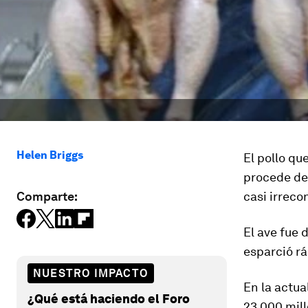
Helen Briggs
El pollo qu
procede del
Comparte:
casi irreco
El ave fue 
esparció r
NUESTRO IMPACTO
En la actu
¿Qué está haciendo el Foro
23.000 mill