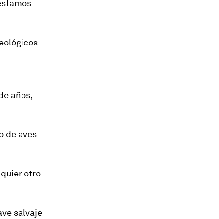
 estamos
eológicos
de años,
o de aves
quier otro
ave salvaje