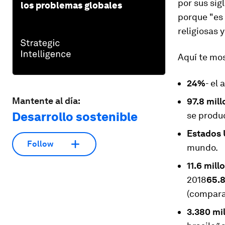
por sus sig
los problemas globales
porque "es 
religiosas y
Aquí te mo
24%
- el
Mantente al día:
97.8 mil
Desarrollo sostenible
se produ
Estados 
Follow
mundo.
11.6 mill
2018
65.8
(compara
3.380 mi