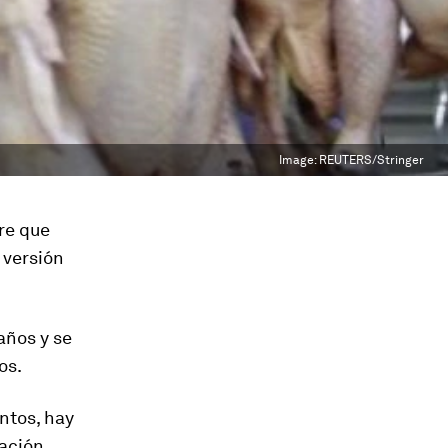
Image:
REUTERS/Stringer
re que
 versión
años y se
os.
ntos, hay
lación