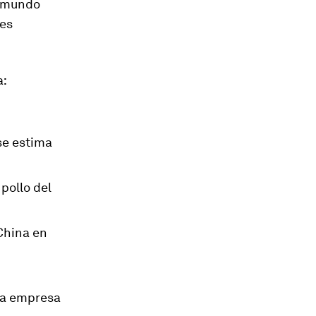
l mundo
nes
a:
se estima
 pollo del
China en
 la empresa