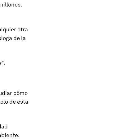
millones.
lquier otra
óloga de la
s
".
tudiar cómo
olo de esta
idad
mbiente.