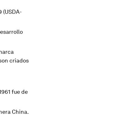
19 (USDA-
esarrollo
 marca
son criados
1961 fue de
nera China.