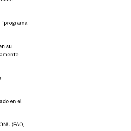
do "programa
en su
ivamente
s
ado en el
 ONU (FAO,