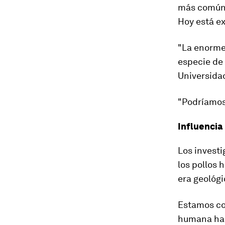
más común 
Hoy está ex
"La enorme
especie de 
Universidad
"Podríamos
Influenci
Los investi
los pollos 
era geológi
Estamos co
humana ha s