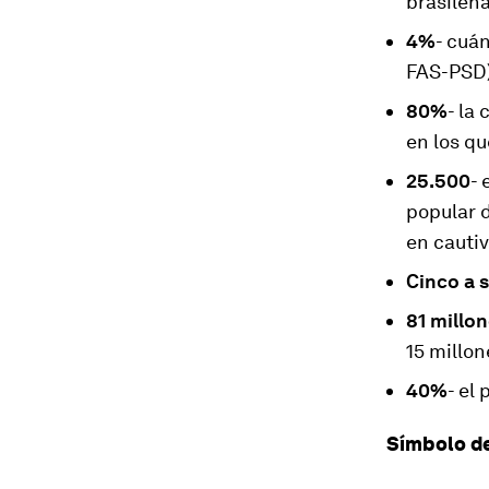
brasileñ
4%
- cuá
FAS-PSD
80%
- la
en los qu
25.500
-
popular d
en cautiv
Cinco a 
81 millo
15 millon
40%
- el
Símbolo d