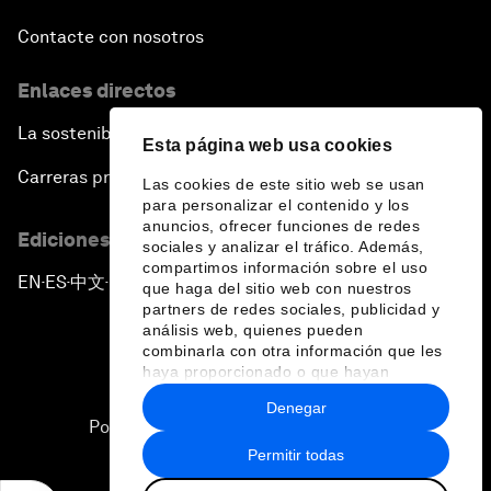
Contacte con nosotros
Enlaces directos
La sostenibilidad en el Foro
Esta página web usa cookies
Carreras profesionales
Las cookies de este sitio web se usan
para personalizar el contenido y los
anuncios, ofrecer funciones de redes
Ediciones en otros idiomas
sociales y analizar el tráfico. Además,
compartimos información sobre el uso
EN
ES
中文
日本語
▪
▪
▪
que haga del sitio web con nuestros
partners de redes sociales, publicidad y
análisis web, quienes pueden
combinarla con otra información que les
haya proporcionado o que hayan
recopilado a partir del uso que haya
Denegar
hecho de sus servicios.
Política de privacidad y normas de uso
Permitir todas
Sitemap