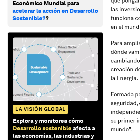
que pongan 
Económico Mundial para
las inversi
acelerar la acción en Desarrollo
funciona c
Sostenible?
?
en el mund
Para ampli
dónde vamo
cambiando 
creación de
la Energía.
Formada po
seguridad, 
LA VISIÓN GLOBAL
independien
su primer i
Explora y monitorea cómo
Desarrollo sostenible
afecta a
mundo".
las economías, las industrias y