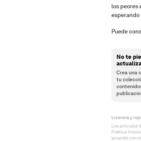
los peores 
esperando e
Puede cons
No te pi
actualiz
Crea una c
tu colecci
contenido
publicacio
Licencia y rep
Los artículos 
Pública Inter
acuerdo con n