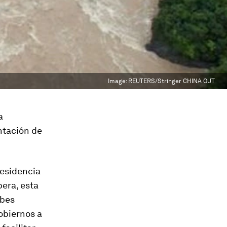
Image:
REUTERS/Stringer CHINA OUT
a
ntación de
residencia
bera, esta
abes
gobiernos a