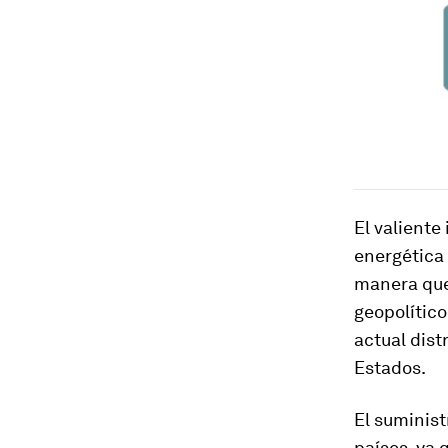
El valient
energética 
manera que,
geopolítico
actual dist
Estados.
El suminis
países, ya 