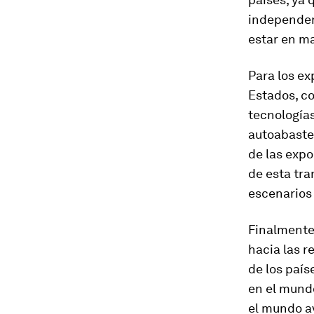
independen
estar en ma
Para los ex
Estados, c
tecnología
autoabastec
de las exp
de esta tra
escenarios 
Finalmente,
hacia las 
de los país
en el mundo
el mundo av