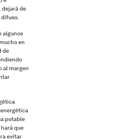
 dejará de
 difuso.
e algunos
o mucho en
d de
pendiendo
o al margen
ntar
gética
 energética
ua potable
y hará que
ra evitar