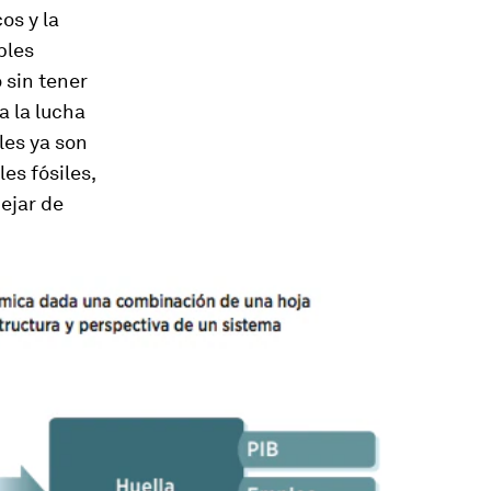
os y la
bles
 sin tener
a la lucha
les ya son
s fósiles,
ejar de