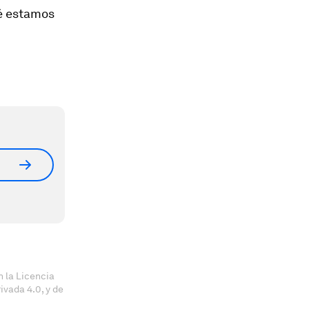
ué estamos
 la Licencia
vada 4.0, y de