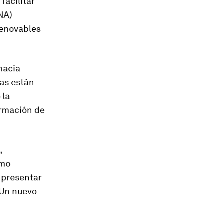
facilitar
NA)
renovables
hacia
ias están
 la
ormación de
,
omo
 presentar
"Un nuevo