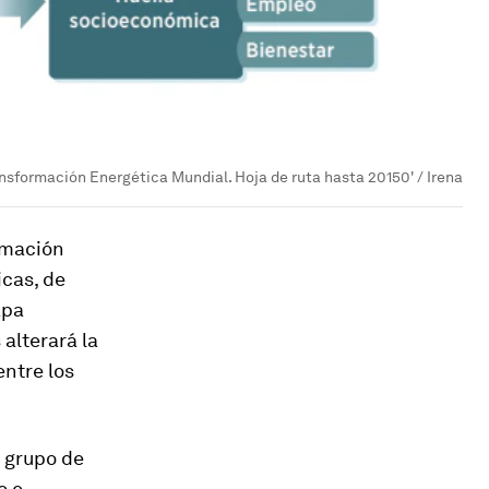
ansformación Energética Mundial. Hoja de ruta hasta 20150' / Irena
rmación
icas, de
apa
 alterará la
entre los
 grupo de
o e