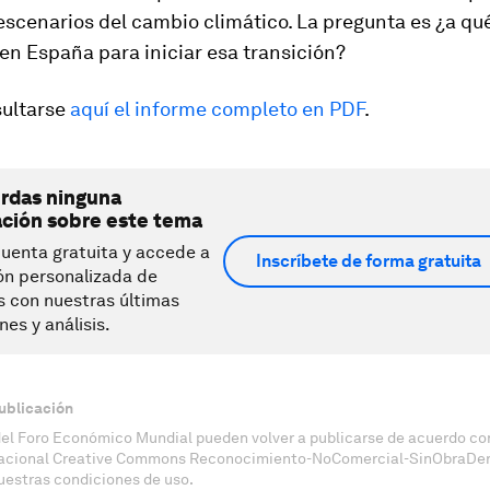
escenarios del cambio climático. La pregunta es ¿a q
n España para iniciar esa transición?
ultarse
aquí el informe completo en PDF
.
erdas ninguna
ación sobre este tema
uenta gratuita y accede a
Inscríbete de forma gratuita
ón personalizada de
s con nuestras últimas
nes y análisis.
ublicación
del Foro Económico Mundial pueden volver a publicarse de acuerdo con
nacional Creative Commons Reconocimiento-NoComercial-SinObraDeri
uestras condiciones de uso.