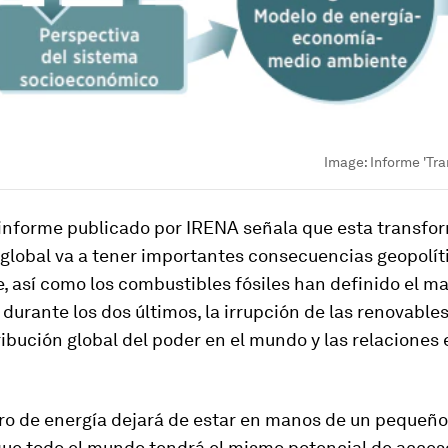
Image:
Informe 'Tr
e informe publicado por IRENA señala que esta transfo
global va a tener importantes consecuencias geopolít
 así como los combustibles fósiles han definido el m
 durante los dos últimos, la irrupción de las renovables
ribución global del poder en el mundo y las relaciones 
tro de energía dejará de estar en manos de un pequeño
que todo el mundo tendrá el mismo potencial de acces