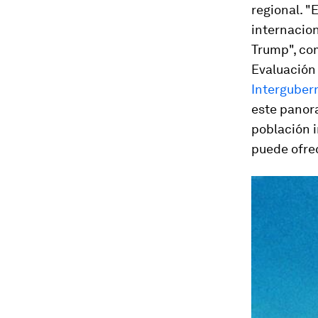
regional. "
internacion
Trump", co
Evaluación 
Interguber
este panora
población i
puede ofre