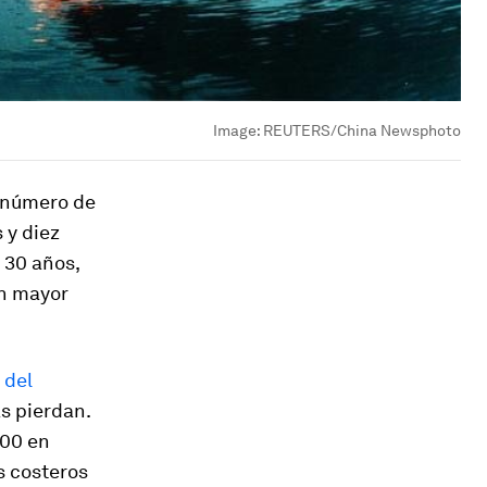
Image:
REUTERS/China Newsphoto
l número de
 y diez
 30 años,
un mayor
 del
s pierdan.
100 en
s costeros