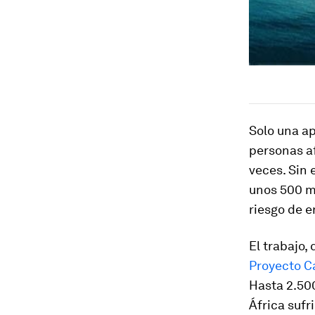
Solo una ap
personas af
veces. Sin 
unos 500 m
riesgo de e
El trabajo,
Proyecto Ca
Hasta 2.500
África sufr