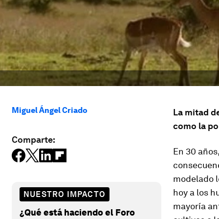
Miguel Ángel Criado
La mitad de
como la pol
Comparte:
En 30 años,
consecuen
modelado lo
hoy a los h
NUESTRO IMPACTO
mayoría ant
¿Qué está haciendo el Foro