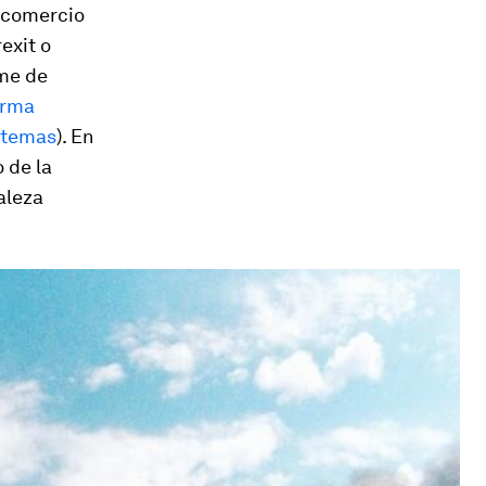
l comercio
exit o
rme de
orma
istemas
). En
 de la
aleza