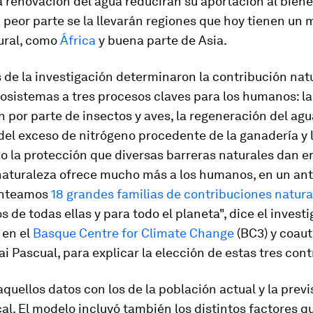
la renovación del agua reducirán su aportación al bien
peor parte se la llevarán regiones que hoy tienen un 
tural, como
África
y buena parte de Asia.
 de la investigación determinaron la contribución natu
osistemas a tres procesos claves para los humanos: la
n por parte de insectos y aves, la regeneración del a
 del exceso de nitrógeno procedente de la ganadería y 
 o la protección que diversas barreras naturales dan en
naturaleza ofrece mucho más a los humanos, en un ant
anteamos
18 grandes familias de contribuciones natura
s de todas ellas y para todo el planeta", dice el invest
 en el
Basque Centre for Climate Change
(BC3) y coaut
ai Pascual, para explicar la elección de estas tres con
quellos datos con los de la población actual y la prev
cal. El modelo incluyó también los distintos factores 