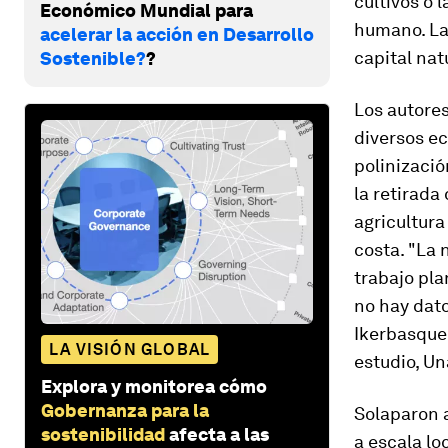
cultivos o 
Económico Mundial para
humano. La 
acelerar la acción en Desarrollo
capital na
Sostenible?
?
Los autores
diversos ec
polinizació
la retirada
agricultura
costa. "La 
trabajo pl
no hay dato
Ikerbasque
LA VISIÓN GLOBAL
estudio, Un
Explora y monitorea cómo
Gobernanza para la
Solaparon a
sostenibilidad
afecta a las
a escala lo