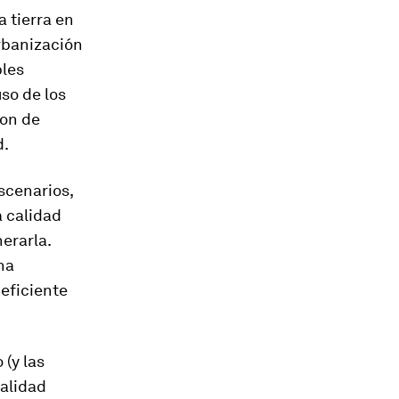
a tierra en
urbanización
bles
so de los
ron de
d.
escenarios,
a calidad
erarla.
na
deficiente
 (y las
validad