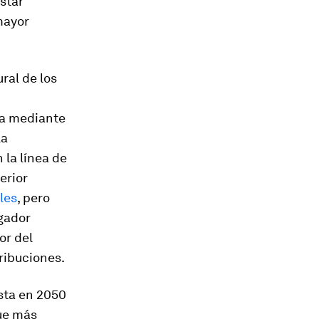
estar
mayor
ral de los
gua mediante
la
 la línea de
erior
les
, pero
igador
or del
tribuciones.
ista en 2050
que más