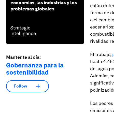
economías, las industrias y los
están deter
problemas globales
forma de de
o el cambio
escenarios:
combustibl
rivalidad r
El trabajo,
Mantente al día:
hasta 4.45
Gobernanza para la
del agua po
sostenibilidad
Además, ca
significati
Follow
polinizació
Los peores 
emisiones d