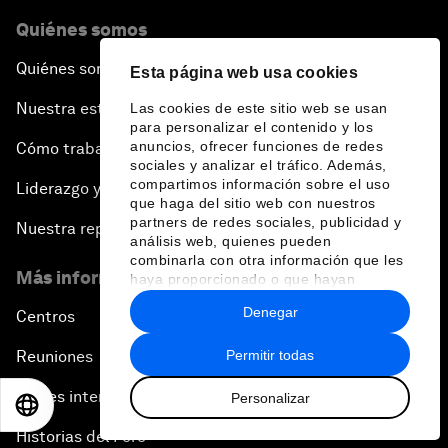
Quiénes somos
Quiénes somos
Esta página web usa cookies
Nuestra estrategia
Las cookies de este sitio web se usan
para personalizar el contenido y los
anuncios, ofrecer funciones de redes
Cómo trabajamos
sociales y analizar el tráfico. Además,
compartimos información sobre el uso
Liderazgo y gobernanza
que haga del sitio web con nuestros
partners de redes sociales, publicidad y
Nuestra repercusión
análisis web, quienes pueden
combinarla con otra información que les
Más información sobre el Foro
haya proporcionado o que hayan
recopilado a partir del uso que haya
Denegar
Centros
hecho de sus servicios.
Permitir todas
Reuniones
Partes interesadas
Personalizar
EN
ES
中文
日本語
Historias del Foro