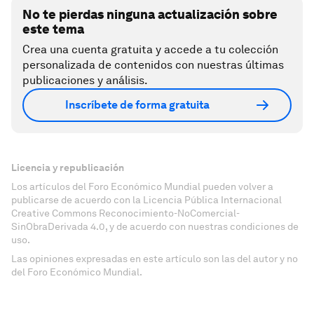
No te pierdas ninguna actualización sobre
este tema
Crea una cuenta gratuita y accede a tu colección
personalizada de contenidos con nuestras últimas
publicaciones y análisis.
Inscríbete de forma gratuita
Licencia y republicación
Los artículos del Foro Económico Mundial pueden volver a
publicarse de acuerdo con la Licencia Pública Internacional
Creative Commons Reconocimiento-NoComercial-
SinObraDerivada 4.0, y de acuerdo con nuestras condiciones de
uso.
Las opiniones expresadas en este artículo son las del autor y no
del Foro Económico Mundial.