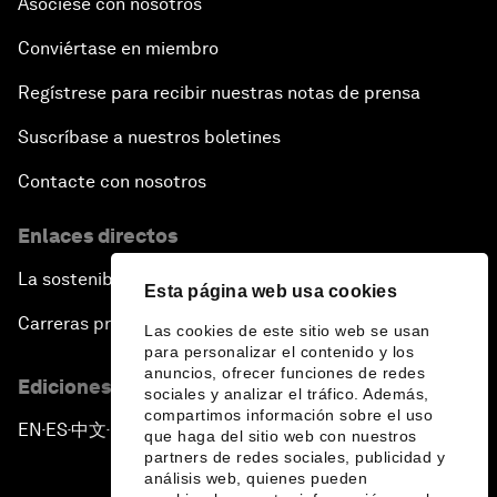
Asóciese con nosotros
Conviértase en miembro
Regístrese para recibir nuestras notas de prensa
Suscríbase a nuestros boletines
Contacte con nosotros
Enlaces directos
La sostenibilidad en el Foro
Esta página web usa cookies
Carreras profesionales
Las cookies de este sitio web se usan
para personalizar el contenido y los
anuncios, ofrecer funciones de redes
Ediciones en otros idiomas
sociales y analizar el tráfico. Además,
compartimos información sobre el uso
EN
ES
中文
日本語
▪
▪
▪
que haga del sitio web con nuestros
partners de redes sociales, publicidad y
análisis web, quienes pueden